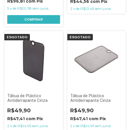
R$96,81
com
Pix
R$44,56
com
Pix
5
x
de
R$20,38
sem juros
2
x
de
R$23,45
sem juros
COMPRAR
ESGOTADO
ESGOTADO
Tábua de Plástico
Tábua de Plástico
Antiderrapante Cinza
Antiderrapante Cinza
R$49,90
R$49,90
R$47,41
com
Pix
R$47,41
com
Pix
2
x
de
R$24,95
sem juros
2
x
de
R$24,95
sem juros