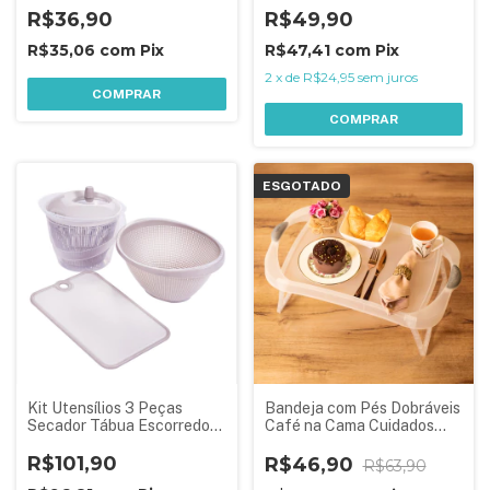
R$36,90
R$49,90
R$35,06
com
Pix
R$47,41
com
Pix
2
x
de
R$24,95
sem juros
COMPRAR
COMPRAR
ESGOTADO
Kit Utensílios 3 Peças
Bandeja com Pés Dobráveis
Secador Tábua Escorredor
Café na Cama Cuidados
Plasútil
Especiais Multiuso
R$101,90
R$46,90
R$63,90