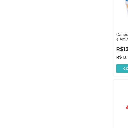
Canec
e Ami
R$1
R$13
C