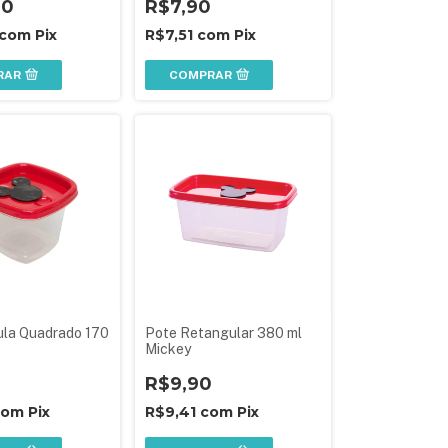
90
R$7,90
com
Pix
R$7,51
com
Pix
RAR
COMPRAR
ula Quadrado 170
Pote Retangular 380 ml
Mickey
0
R$9,90
com
Pix
R$9,41
com
Pix