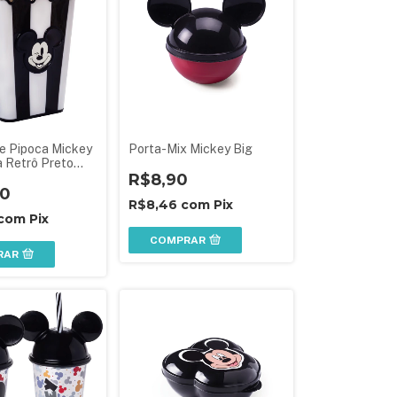
e Pipoca Mickey
Porta-Mix Mickey Big
a Retrô Preto
R$8,90
90
R$8,46
com
Pix
com
Pix
COMPRAR
RAR