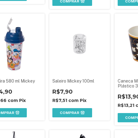
COMPRAR
COMP
ira 580 ml Mickey
Saleiro Mickey 100ml
Caneca Mi
Plástico 3
4,90
R$7,90
R$13,9
,66
com
Pix
R$7,51
com
Pix
R$13,21
OMPRAR
COMPRAR
COMP