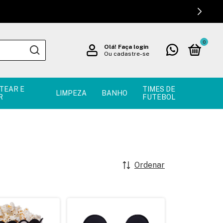
0
Olá!
Faça login
Ou cadastre-se
TEAR E
TIMES DE
LIMPEZA
BANHO
R
FUTEBOL
Ordenar