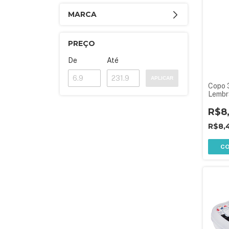
MARCA
PREÇO
De
Até
APLICAR
Copo 
Lembr
Festa 
R$8
R$8,
C