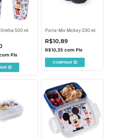
Orelha 500 ml
Porta-Mix Mickey 330 ml
R$10,89
0
R$10,35
com
Pix
com
Pix
COMPRAR
RAR