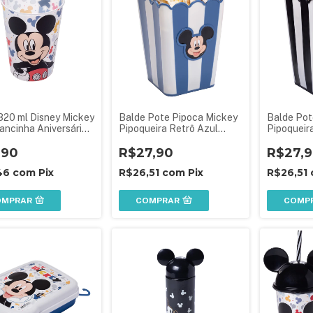
320 ml Disney Mickey
Balde Pote Pipoca Mickey
Balde Pot
ancinha Aniversário
Pipoqueira Retrô Azul
Pipoqueir
Infantil
Plasútil
Plasútil
,90
R$27,90
R$27,
46
com
Pix
R$26,51
com
Pix
R$26,51
OMPRAR
COMPRAR
COMP