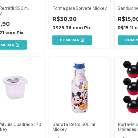
etrátil 330 ml
Forma para Sorvete Mickey
Sanduiche
y
R$30,90
R$15,9
3,90
R$29,36
com
Pix
R$15,11
c
,21
com
Pix
COMPRAR
COMP
OMPRAR
Válvula Quadrado 170
Garrafa Retrô 500 ml
Porta-Mix
ckey
Mickey
Unidades 