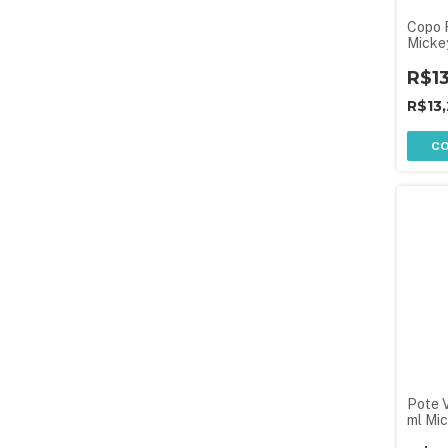
Copo R
Micke
R$1
R$13
C
Pote 
ml Mi