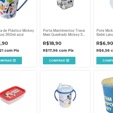
a de Plástico Mickey
Porta Mantimentos Trava
Pote Mick
gos 360ml azul
Mais Quadrado Mickey 380
Bebê Lanc
ml - Branco
Plasútil
3,90
R$18,90
R$6,9
,21
com
Pix
R$17,96
com
Pix
R$6,56
OMPRAR
COMPRAR
COMP