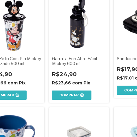
Refri Com Pin Mickey
Garrafa Fun Abre Fácil
Sanduiche
izado 500 ml
Mickey 600 ml
R$17,9
4,90
R$24,90
R$17,01
,66
com
Pix
R$23,66
com
Pix
COMP
OMPRAR
COMPRAR