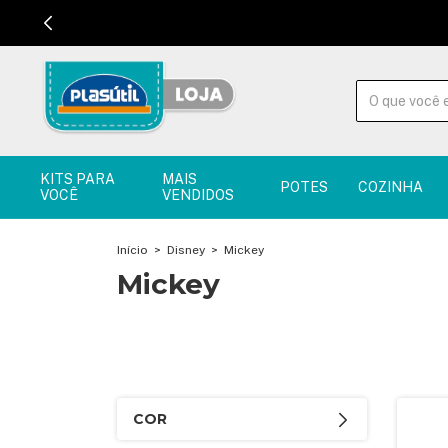
KITS PARA
MAIS
POTES
COZINHA
VOCÊ
VENDIDOS
Início
>
Disney
>
Mickey
Mickey
COR