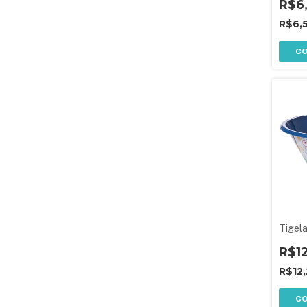
R$6
R$6,
C
Tigel
R$1
R$12
C