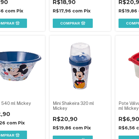
,90
R$18,90
R$20,
56
com
Pix
R$17,96
com
Pix
R$19,86
OMPRAR
COMPRAR
COMP
a 540 ml Mickey
Mini Shakeira 320 ml
Pote Válv
Mickey
ml Mickey
2,90
R$20,90
R$6,9
,26
com
Pix
R$19,86
com
Pix
R$6,56
OMPRAR