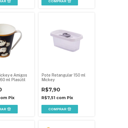
RAR
COMPRAR
ckey e Amigos
Pote Retangular 150 ml
60 ml Plasútil
Mickey
0
R$7,90
com
Pix
R$7,51
com
Pix
RAR
COMPRAR