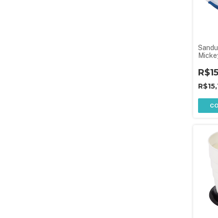
Sandui
Micke
R$1
R$15,
C