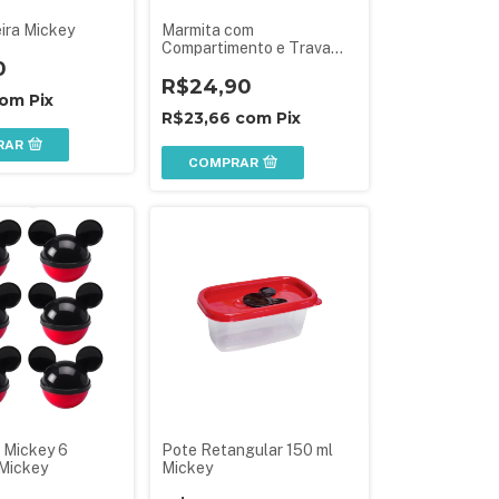
ira Mickey
Marmita com
Compartimento e Trava
0
Mickey 630 ml
R$24,90
om
Pix
R$23,66
com
Pix
RAR
COMPRAR
 Mickey 6
Pote Retangular 150 ml
Mickey
Mickey