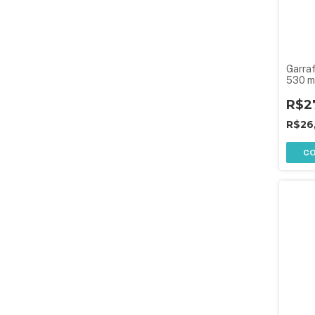
Garraf
530 m
R$2
R$26
C