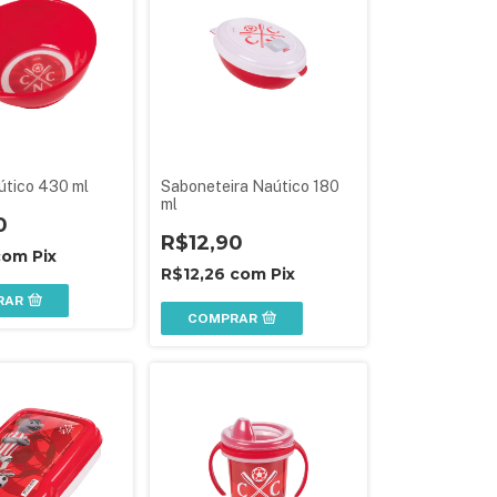
útico 430 ml
Saboneteira Naútico 180
ml
0
R$12,90
com
Pix
R$12,26
com
Pix
RAR
COMPRAR