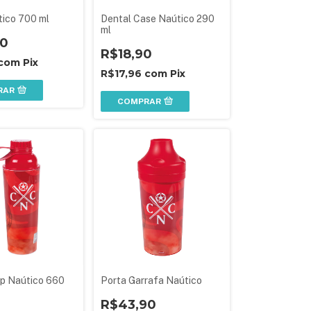
ico 700 ml
Dental Case Naútico 290
ml
90
R$18,90
com
Pix
R$17,96
com
Pix
RAR
COMPRAR
ip Naútico 660
Porta Garrafa Naútico
R$43,90