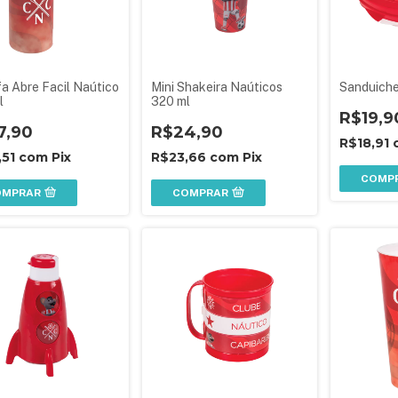
a Abre Facil Naútico
Mini Shakeira Naúticos
Sanduiche
l
320 ml
R$19,9
7,90
R$24,90
R$18,91
,51
com
Pix
R$23,66
com
Pix
COMP
OMPRAR
COMPRAR