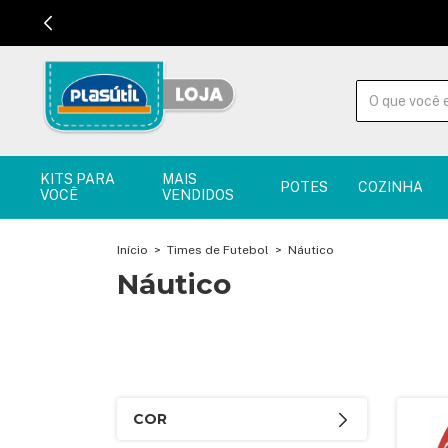
KITS PARA
MAIS
POTES
COZINHA
VOCÊ
VENDIDOS
Início
>
Times de Futebol
>
Náutico
Náutico
COR