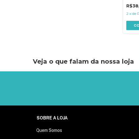
R$38
2
x
de
C
Veja o que falam da nossa loja
SOBRE A LOJA
Quem Somos