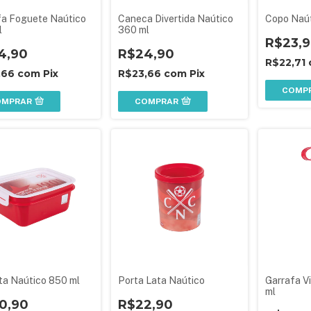
fa Foguete Naútico
Caneca Divertida Naútico
Copo Naút
l
360 ml
R$23,
4,90
R$24,90
R$22,71
,66
com
Pix
R$23,66
com
Pix
COMP
OMPRAR
COMPRAR
ta Naútico 850 ml
Porta Lata Naútico
Garrafa V
ml
0,90
R$22,90