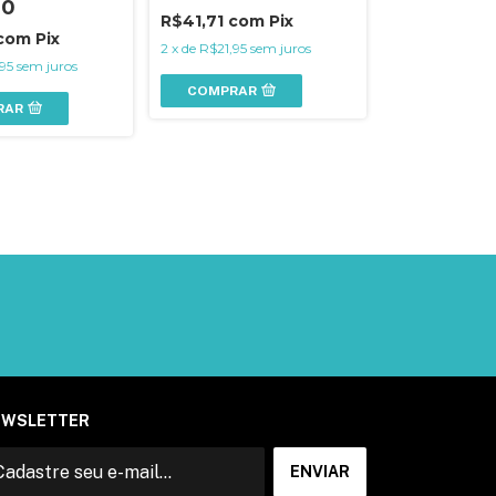
90
R$41,71
com
Pix
com
Pix
2
x
de
R$21,95
sem juros
95
sem juros
COMPRAR
RAR
EWSLETTER