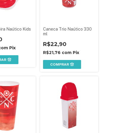
ira Naútico Kids
Caneca Trio Naútico 330
ml
0
R$22,90
com
Pix
R$21,76
com
Pix
RAR
COMPRAR