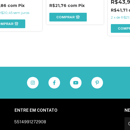
R$43,
,86
com
Pix
R$21,76
com
Pix
R$41,71
R$20,45
sem juros
COMPRAR
2
x
de
R$21,
OMPRAR
COMP
ENTRE EM CONTATO
N
5514991272908