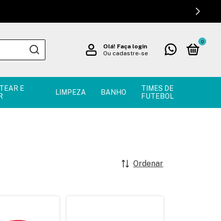
0
Olá!
Faça login
Ou cadastre-se
TEAR E
TIMES DE
LIMPEZA
BANHO
R
FUTEBOL
Ordenar