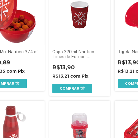
 Mix Nautico 374 ml
Copo 320 ml Náutico
Tigela Na
Times de Futebol
0,89
Lembrancinha Aniversário
R$13,9
Festa Infantil
R$13,90
,35
com
Pix
R$13,21
R$13,21
com
Pix
OMPRAR
COMP
COMPRAR