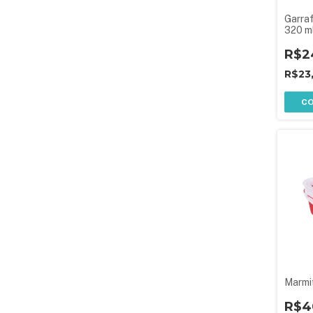
Garra
320 m
R$2
R$23
C
Marmi
R$4