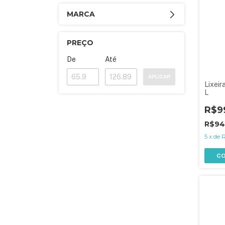
MARCA
PREÇO
De
Até
APLICAR
Lixeir
L
R$9
R$94
5
x
de
R
C