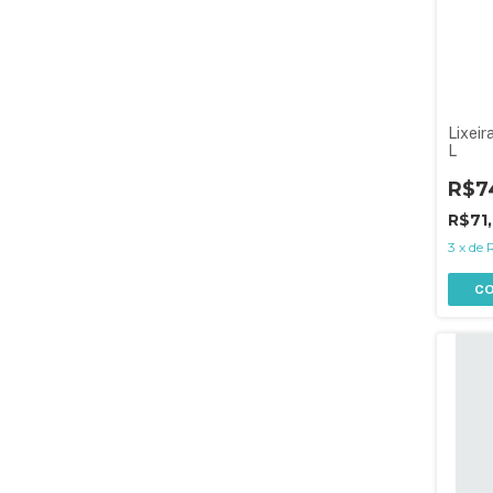
Lixei
L
R$7
R$71
3
x
de
C