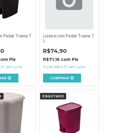
om Pedal Trama 7
Lixeira com Pedal Trama 7
L
90
R$74,90
com
Pix
R$71,16
com
Pix
,97
sem juros
3
x
de
R$24,97
sem juros
RAR
COMPRAR
O
ESGOTADO