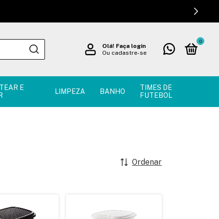
0
Olá!
Faça login
Ou cadastre-se
TEAR E
TIMES DE
LIMPEZA
BANHO
R
FUTEBOL
Ordenar