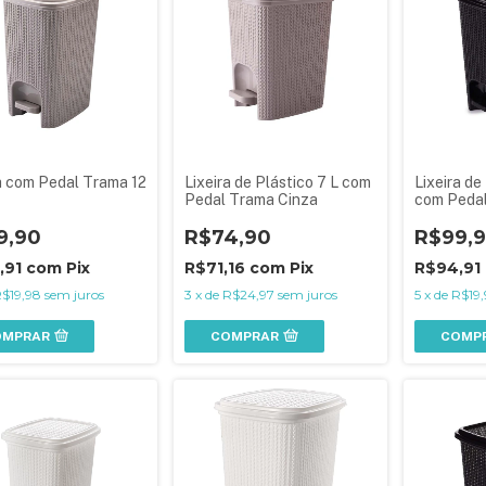
a com Pedal Trama 12
Lixeira de Plástico 7 L com
Lixeira de
Pedal Trama Cinza
com Pedal
9,90
R$74,90
R$99,
,91
com
Pix
R$71,16
com
Pix
R$94,91
$19,98
sem juros
3
x
de
R$24,97
sem juros
5
x
de
R$19,
OMPRAR
COMPRAR
COMP