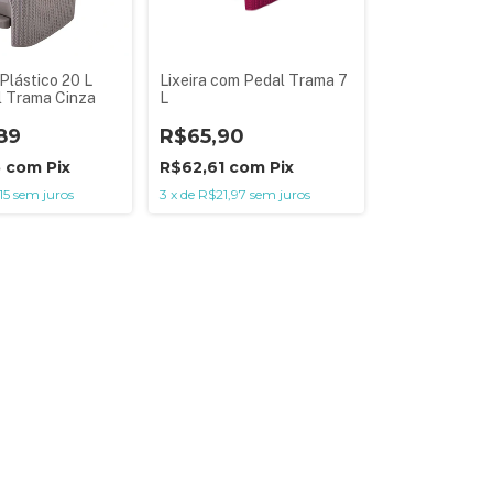
 Plástico 20 L
Lixeira com Pedal Trama 7
 Trama Cinza
L
89
R$65,90
5
com
Pix
R$62,61
com
Pix
15
sem juros
3
x
de
R$21,97
sem juros