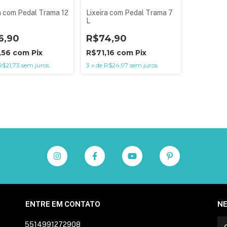
a com Pedal Trama 12
Lixeira com Pedal Trama 7
L
6,90
R$74,90
,56
com
Pix
R$71,16
com
Pix
R$21,73
sem juros
3
x
de
R$24,97
sem juros
ENTRE EM CONTATO
N
5514991272908