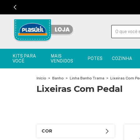
KITS PARA
MAIS
POTES
COZINHA
VOCÊ
VENDIDOS
Início
>
Banho
>
Linha Banho Trama
>
Lixeiras Com Pe
Lixeiras Com Pedal
COR