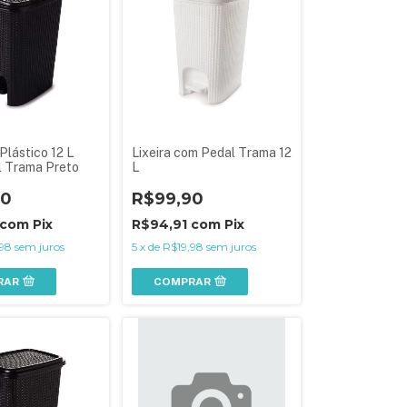
 Plástico 12 L
Lixeira com Pedal Trama 12
 Trama Preto
L
90
R$99,90
com
Pix
R$94,91
com
Pix
98
sem juros
5
x
de
R$19,98
sem juros
RAR
COMPRAR