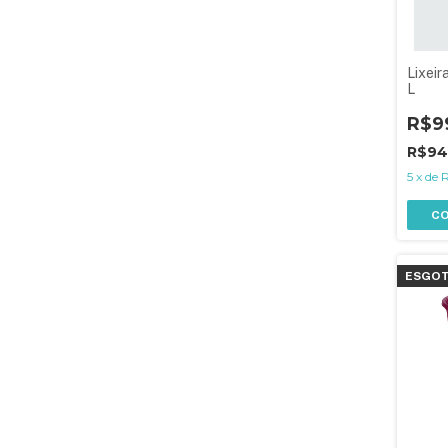
Lixeir
L
R$9
R$94
5
x
de
R
C
ESGO