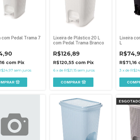
ra com Pedal Trama 7
Lixeira de Plástico 20 L
Lixeira c
com Pedal Trama Branco
L
4,90
R$126,89
R$74,
,16
com
Pix
R$120,55
com
Pix
R$71,16
R$24,97
sem juros
6
x
de
R$21,15
sem juros
3
x
de
R$24
OMPRAR
COMPRAR
COMP
ESGOTAD