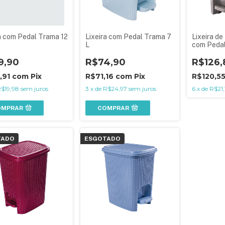
a com Pedal Trama 12
Lixeira com Pedal Trama 7
Lixeira de
L
com Pedal
9,90
R$74,90
R$126,
,91
com
Pix
R$71,16
com
Pix
R$120,5
$19,98
sem juros
3
x
de
R$24,97
sem juros
6
x
de
R$21,
OMPRAR
COMPRAR
TADO
ESGOTADO