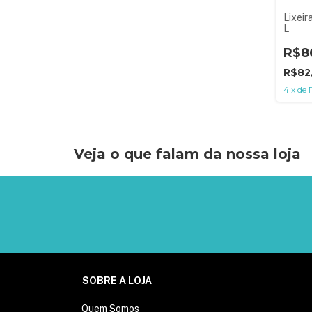
Lixeir
L
R$8
R$82
4
x
de
Veja o que falam da nossa loja
SOBRE A LOJA
Quem Somos