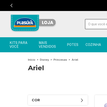
KITS PARA
MAIS
POTES
COZINHA
VOCÊ
VENDIDOS
Início
>
Disney
>
Princesas
>
Ariel
Ariel
COR