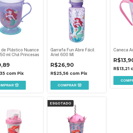
a de Plástico Nuance
Garrafa Fun Abre Fácil
Caneca Ar
250 ml Chá Princesas
Ariel 600 Ml
R$13,9
0,89
R$26,90
R$13,21
,35
com
Pix
R$25,56
com
Pix
COMP
OMPRAR
COMPRAR
ESGOTADO