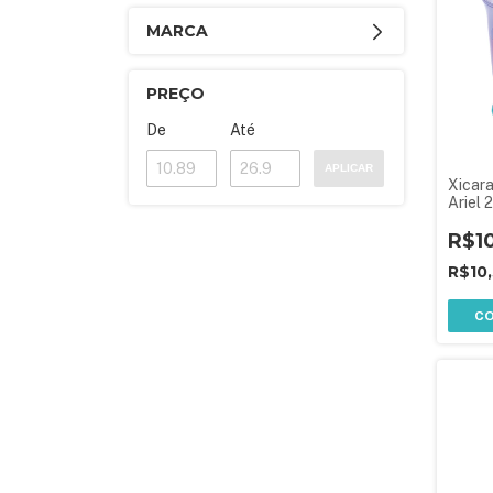
MARCA
PREÇO
De
Até
APLICAR
Xicar
Ariel 
R$1
R$10
C