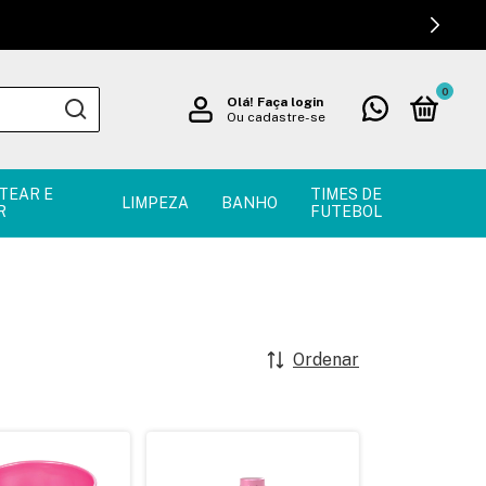
0
Olá!
Faça login
Ou cadastre-se
TEAR E
TIMES DE
LIMPEZA
BANHO
R
FUTEBOL
Ordenar