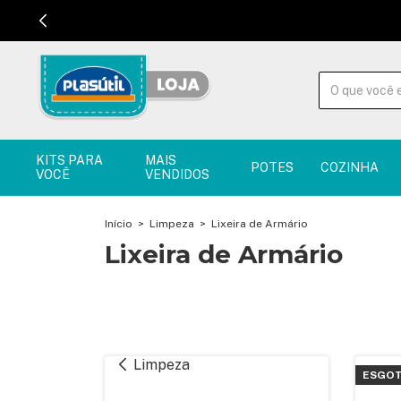
KITS PARA
MAIS
POTES
COZINHA
VOCÊ
VENDIDOS
Início
>
Limpeza
>
Lixeira de Armário
Lixeira de Armário
Limpeza
ESGO