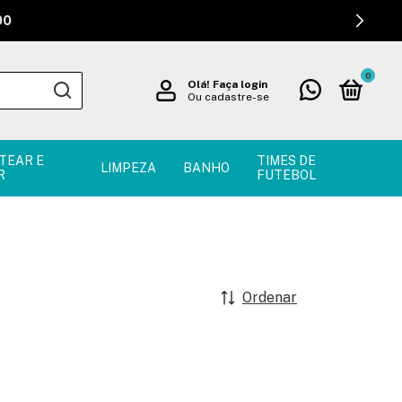
0
Olá!
Faça login
Ou cadastre-se
TEAR E
TIMES DE
LIMPEZA
BANHO
R
FUTEBOL
Ordenar