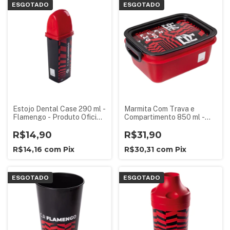
ESGOTADO
ESGOTADO
Estojo Dental Case 290 ml -
Marmita Com Trava e
Flamengo - Produto Oficial
Compartimento 850 ml -
Licenciado
Flamengo - Produto Oficial
R$14,90
Licenciado
R$31,90
R$14,16
com
Pix
R$30,31
com
Pix
ESGOTADO
ESGOTADO