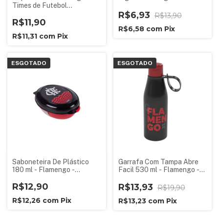
Times de Futebol
Lembrancinha Aniversário
R$6,93
R$13,90
Festa Infantil
R$11,90
R$6,58
com
Pix
R$11,31
com
Pix
ESGOTADO
ESGOTADO
Saboneteira De Plástico
Garrafa Com Tampa Abre
180 ml - Flamengo -
Facil 530 ml - Flamengo -
Produto Oficial Licenciado
Produto Oficial Licenciado
R$12,90
R$13,93
R$19,90
R$12,26
com
Pix
R$13,23
com
Pix