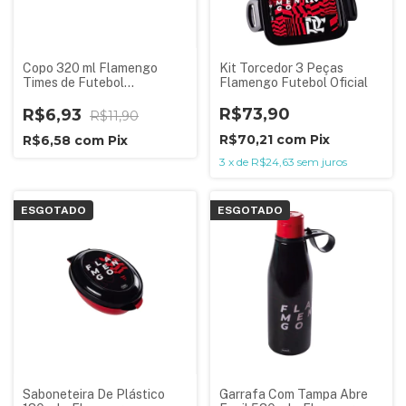
Copo 320 ml Flamengo
Kit Torcedor 3 Peças
Times de Futebol
Flamengo Futebol Oficial
Lembrancinha Aniversário
Festa Infantil
R$73,90
R$6,93
R$11,90
R$70,21
com
Pix
R$6,58
com
Pix
3
x
de
R$24,63
sem juros
ESGOTADO
ESGOTADO
Saboneteira De Plástico
Garrafa Com Tampa Abre