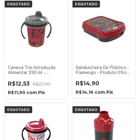
ESGOTADO
ESGOTADO
Caneca Trio Introdução
Sanduicheira De Plástico -
Alimentar 330 ml -
Flamengo - Produto Oficial
Flamengo - Produto Oficial
Licenciado
Licenciado
R$14,90
R$12,53
R$22,90
R$14,16
com
Pix
R$11,90
com
Pix
ESGOTADO
ESGOTADO