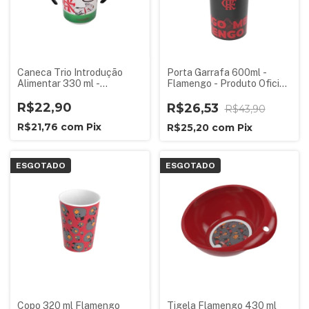
Caneca Trio Introdução
Porta Garrafa 600ml -
Alimentar 330 ml -
Flamengo - Produto Oficial
Flamengo - Produto Oficial
Licenciado
Licenciado
R$22,90
R$26,53
R$43,90
R$21,76
com
Pix
R$25,20
com
Pix
ESGOTADO
ESGOTADO
Copo 320 ml Flamengo
Tigela Flamengo 430 ml