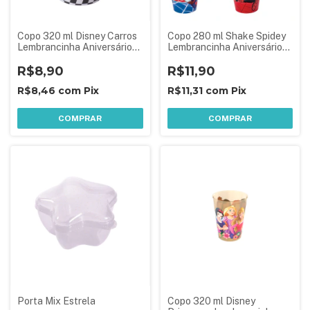
Copo 320 ml Disney Carros
Copo 280 ml Shake Spidey
Lembrancinha Aniversário
Lembrancinha Aniversário
Festa Infantil
Festa Infantil 1 Peça
R$8,90
Sortida
R$11,90
R$8,46
com
Pix
R$11,31
com
Pix
COMPRAR
COMPRAR
Porta Mix Estrela
Copo 320 ml Disney