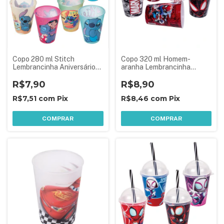
Copo 280 ml Stitch
Copo 320 ml Homem-
Lembrancinha Aniversário
aranha Lembrancinha
Festa Infantil 1 Peça
Aniversário Festa Infantil
Sortida
R$7,90
R$8,90
R$7,51
com
Pix
R$8,46
com
Pix
COMPRAR
COMPRAR