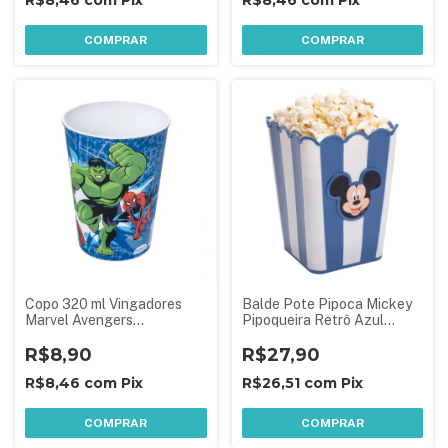
R$8,46
com
Pix
R$8,46
com
Pix
COMPRAR
COMPRAR
Copo 320 ml Vingadores
Balde Pote Pipoca Mickey
Marvel Avengers
Pipoqueira Retrô Azul
Lembrancinha Aniversário
Plasútil
Festa Infantil Hulk Homem
R$8,90
R$27,90
Aranha
R$8,46
com
Pix
R$26,51
com
Pix
COMPRAR
COMPRAR