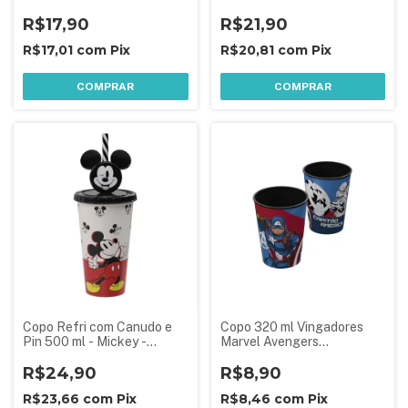
Plasútil
Disney
R$17,90
R$21,90
R$17,01
com
Pix
R$20,81
com
Pix
COMPRAR
COMPRAR
Copo Refri com Canudo e
Copo 320 ml Vingadores
Pin 500 ml - Mickey -
Marvel Avengers
Exclusivo Disney
Lembrancinha Aniversário
R$24,90
Festa Infantil Hulk Homem
R$8,90
Aranha
R$23,66
com
Pix
R$8,46
com
Pix