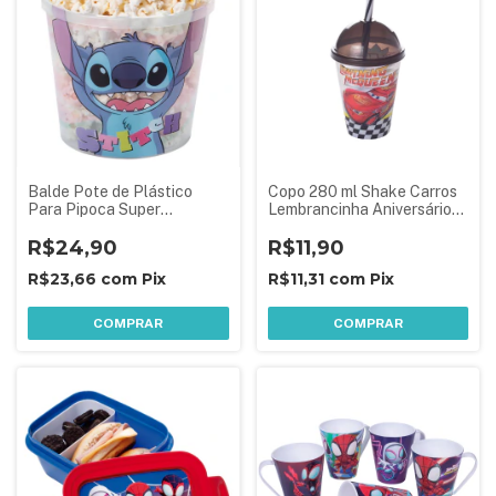
Balde Pote de Plástico
Copo 280 ml Shake Carros
Para Pipoca Super
Lembrancinha Aniversário
Decorado 2,1 L - Stitch
Festa Infantil 1 Peça
R$24,90
Sortida
R$11,90
R$23,66
com
Pix
R$11,31
com
Pix
COMPRAR
COMPRAR