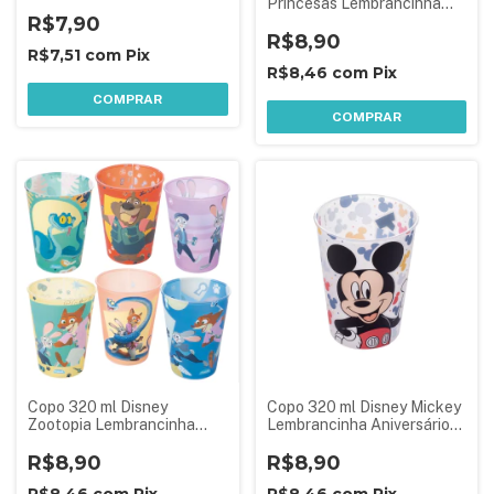
Princesas Lembrancinha
R$7,90
Aniversário Festa Infantil
R$8,90
R$7,51
com
Pix
R$8,46
com
Pix
COMPRAR
COMPRAR
Copo 320 ml Disney
Copo 320 ml Disney Mickey
Zootopia Lembrancinha
Lembrancinha Aniversário
Aniversário Festa Infantil 1
Festa Infantil
Peça Sortida
R$8,90
R$8,90