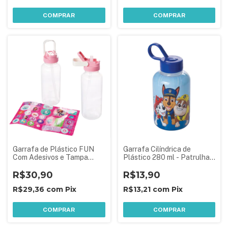
COMPRAR
COMPRAR
Garrafa de Plástico FUN
Garrafa Cilíndrica de
Com Adesivos e Tampa
Plástico 280 ml - Patrulha
Automática 600 ml - Casa
Canina
da Gabby
R$30,90
R$13,90
R$29,36
com
Pix
R$13,21
com
Pix
COMPRAR
COMPRAR