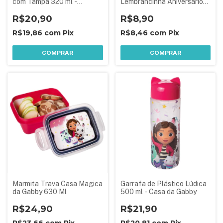
com Tampa 320 ml -
Lembrancinha Aniversário
Patrulha Canina
Festa Infantil 1 Peça
R$20,90
Sortida
R$8,90
R$19,86
com
Pix
R$8,46
com
Pix
COMPRAR
COMPRAR
Marmita Trava Casa Magica
Garrafa de Plástico Lúdica
da Gabby 630 Ml
500 ml - Casa da Gabby
R$24,90
R$21,90