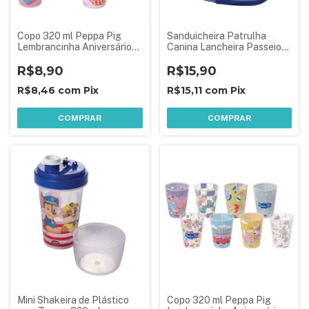
Copo 320 ml Peppa Pig
Sanduicheira Patrulha
Lembrancinha Aniversário
Canina Lancheira Passeio
Festa Infantil 1 Peça
Plasútil
Sortida
R$8,90
R$15,90
R$8,46
com
Pix
R$15,11
com
Pix
COMPRAR
COMPRAR
Mini Shakeira de Plástico
Copo 320 ml Peppa Pig