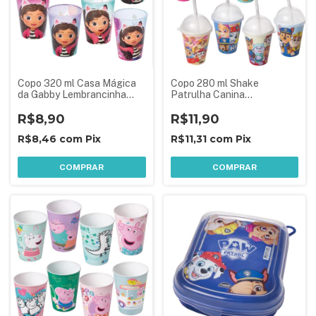
Copo 320 ml Casa Mágica
Copo 280 ml Shake
da Gabby Lembrancinha
Patrulha Canina
Aniversário Festa Infantil 1
Lembrancinha Aniversário
Peça Sortida
R$8,90
Festa Infantil
R$11,90
R$8,46
com
Pix
R$11,31
com
Pix
COMPRAR
COMPRAR