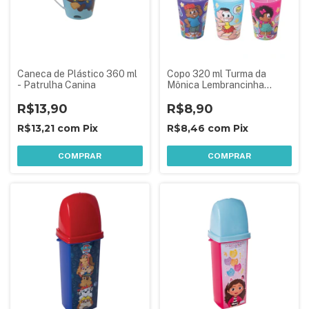
Caneca de Plástico 360 ml
Copo 320 ml Turma da
- Patrulha Canina
Mônica Lembrancinha
Aniversário Festa Infantil -
R$13,90
1 Peça Sortida
R$8,90
R$13,21
com
Pix
R$8,46
com
Pix
COMPRAR
COMPRAR