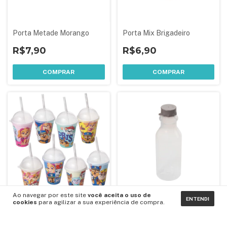
Porta Metade Morango
Porta Mix Brigadeiro
R$7,90
R$6,90
COMPRAR
COMPRAR
Ao navegar por este site
você aceita o uso de
ENTENDI
cookies
para agilizar a sua experiência de compra.
Copo 280 ml Shake
Garrafa Retrô 500 ml
Patrulha Canina
Lembrancinha Aniversário
R$11,90