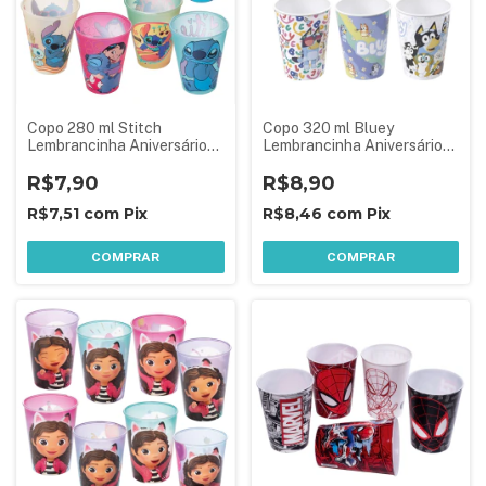
Copo 280 ml Stitch
Copo 320 ml Bluey
Lembrancinha Aniversário
Lembrancinha Aniversário
Festa Infantil 1 Peça
Festa Infantil 1 Peça
Sortida
R$7,90
Sortida
R$8,90
R$7,51
com
Pix
R$8,46
com
Pix
COMPRAR
COMPRAR