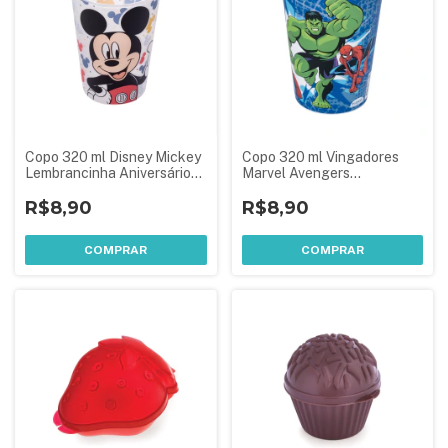
Copo 320 ml Disney Mickey
Copo 320 ml Vingadores
Lembrancinha Aniversário
Marvel Avengers
Festa Infantil
Lembrancinha Aniversário
R$8,90
Festa Infantil Hulk Homem
R$8,90
Aranha
COMPRAR
COMPRAR