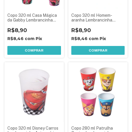
Copo 320 ml Casa Mágica
Copo 320 ml Homem-
da Gabby Lembrancinha
aranha Lembrancinha
Aniversário Festa Infantil 1
Aniversário Festa Infantil
Peça Sortida
R$8,90
R$8,90
R$8,46
com
Pix
R$8,46
com
Pix
COMPRAR
COMPRAR
Copo 320 ml Disney Carros
Copo 280 ml Patrulha