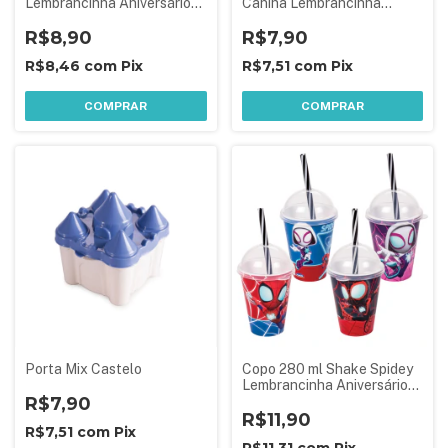
Lembrancinha Aniversário
Canina Lembrancinha
Festa Infantil
Aniversário Festa Infantil 1
R$8,90
Peça Sortida
R$7,90
R$8,46
com
Pix
R$7,51
com
Pix
COMPRAR
COMPRAR
Porta Mix Castelo
Copo 280 ml Shake Spidey
Lembrancinha Aniversário
R$7,90
Festa Infantil 1 Peça
Sortida
R$11,90
R$7,51
com
Pix