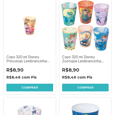
Copo 320 ml Disney
Copo 320 ml Disney
Princesas Lembrancinha
Zootopia Lembrancinha
Aniversário Festa Infantil
Aniversário Festa Infantil 1
R$8,90
Peça Sortida
R$8,90
R$8,46
com
Pix
R$8,46
com
Pix
COMPRAR
COMPRAR