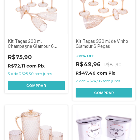
Kit Taças 200 ml
Kit Taças 330 ml de Vinho
Champagne Glamour 6
Glamour 6 Peças
Peças
R$75,90
-
39
%
OFF
R$49,96
R$81,90
R$72,11
com
Pix
R$47,46
com
Pix
3
x
de
R$25,30
sem juros
2
x
de
R$24,98
sem juros
COMPRAR
COMPRAR