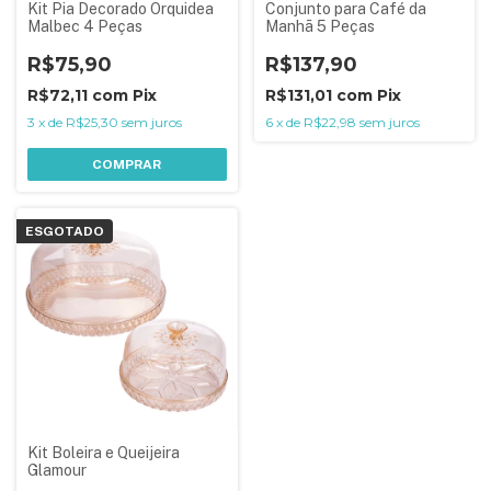
Kit Pia Decorado Orquidea
Conjunto para Café da
Malbec 4 Peças
Manhã 5 Peças
R$75,90
R$137,90
R$72,11
com
Pix
R$131,01
com
Pix
3
x
de
R$25,30
sem juros
6
x
de
R$22,98
sem juros
COMPRAR
ESGOTADO
Kit Boleira e Queijeira
Glamour