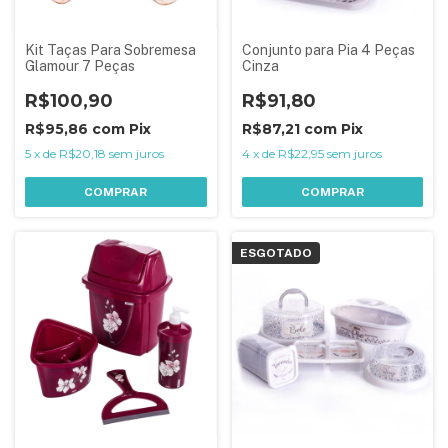
Kit Taças Para Sobremesa
Conjunto para Pia 4 Peças
Glamour 7 Peças
Cinza
R$100,90
R$91,80
R$95,86
com
Pix
R$87,21
com
Pix
5
x
de
R$20,18
sem juros
4
x
de
R$22,95
sem juros
COMPRAR
COMPRAR
ESGOTADO