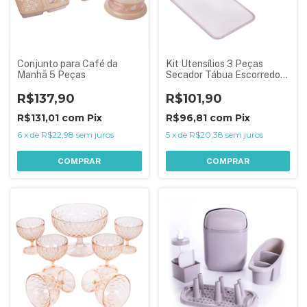
Conjunto para Café da
Kit Utensílios 3 Peças
Manhã 5 Peças
Secador Tábua Escorredor
Plasútil
R$137,90
R$101,90
R$131,01
com
Pix
R$96,81
com
Pix
6
x
de
R$22,98
sem juros
5
x
de
R$20,38
sem juros
COMPRAR
COMPRAR