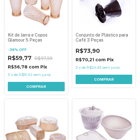
Kit de Jarra e Copos
Conjunto de Plástico para
Glamour 5 Peças
Café 3 Peças
-
39
%
OFF
R$73,90
R$59,77
R$97,99
R$70,21
com
Pix
R$56,78
com
Pix
3
x
de
R$24,63
sem juros
3
x
de
R$19,92
sem juros
COMPRAR
COMPRAR