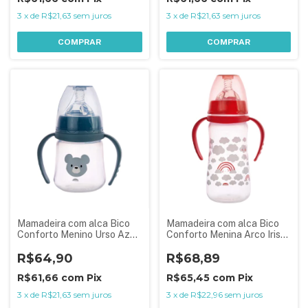
3
x
de
R$21,63
sem juros
3
x
de
R$21,63
sem juros
COMPRAR
COMPRAR
Mamadeira com alca Bico
Mamadeira com alca Bico
Conforto Menino Urso Azul
Conforto Menina Arco Iris
150ml
Rosa 330ml
R$64,90
R$68,89
R$61,66
com
Pix
R$65,45
com
Pix
3
x
de
R$21,63
sem juros
3
x
de
R$22,96
sem juros