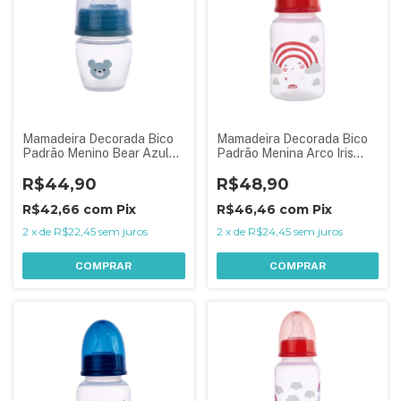
Mamadeira Decorada Bico
Mamadeira Decorada Bico
Padrão Menino Bear Azul
Padrão Menina Arco Iris
40 ml
Rosa 150 ml
R$44,90
R$48,90
R$42,66
com
Pix
R$46,46
com
Pix
2
x
de
R$22,45
sem juros
2
x
de
R$24,45
sem juros
COMPRAR
COMPRAR