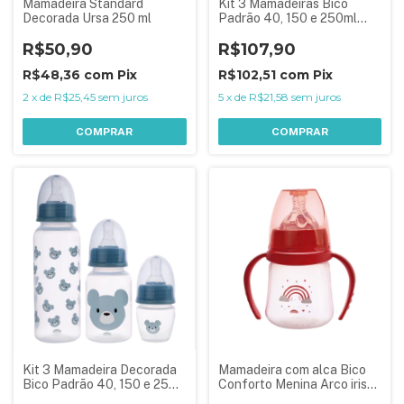
Mamadeira Standard
Kit 3 Mamadeiras Bico
Decorada Ursa 250 ml
Padrão 40, 150 e 250ml
Menina Arco Iris
R$50,90
R$107,90
R$48,36
com
Pix
R$102,51
com
Pix
2
x
de
R$25,45
sem juros
5
x
de
R$21,58
sem juros
COMPRAR
COMPRAR
Kit 3 Mamadeira Decorada
Mamadeira com alca Bico
Bico Padrão 40, 150 e 250
Conforto Menina Arco iris
ml
Rosa 150ml