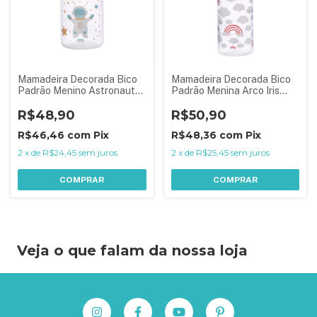
Mamadeira Decorada Bico
Mamadeira Decorada Bico
Padrão Menino Astronauta
Padrão Menina Arco Iris
Azul 150 ml
Rosa 250 ml
R$48,90
R$50,90
R$46,46
com
Pix
R$48,36
com
Pix
2
x
de
R$24,45
sem juros
2
x
de
R$25,45
sem juros
COMPRAR
COMPRAR
Veja o que falam da nossa loja