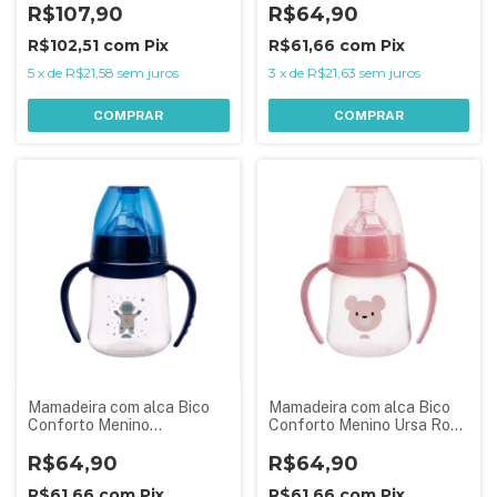
R$107,90
R$64,90
R$102,51
com
Pix
R$61,66
com
Pix
5
x
de
R$21,58
sem juros
3
x
de
R$21,63
sem juros
COMPRAR
COMPRAR
Mamadeira com alca Bico
Mamadeira com alca Bico
Conforto Menino
Conforto Menino Ursa Rosa
Astronauta Azul 150ml
150ml
R$64,90
R$64,90
R$61,66
com
Pix
R$61,66
com
Pix