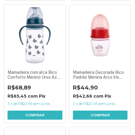
Mamadeira com alca Bico
Mamadeira Decorada Bico
Conforto Menino Urso Azul
Padrão Menina Arco Iris
330ml
Rosa 40 ml
R$68,89
R$44,90
R$65,45
com
Pix
R$42,66
com
Pix
3
x
de
R$22,96
sem juros
2
x
de
R$22,45
sem juros
COMPRAR
COMPRAR