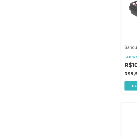
Sandu
-
48
%
R$1
R$9,
C