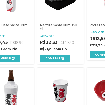
l Case Santa Cruz
Marmita Santa Cruz 850
Porta Lat
l
ml
-
45
%
OFF
OFF
-
45
%
OFF
R$12,5
0,43
R$22,33
R$18,90
R$40,90
R$11,90
91
com
Pix
R$21,21
com
Pix
COMP
OMPRAR
COMPRAR