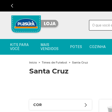
KITS PARA
MAIS
POTES
COZINHA
VOCÊ
VENDIDOS
Início
>
Times de Futebol
>
Santa Cruz
Santa Cruz
COR