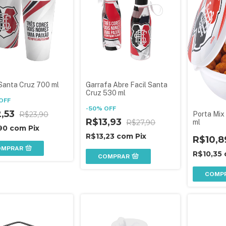
Santa Cruz 700 ml
Garrafa Abre Facil Santa
Cruz 530 ml
OFF
-
50
%
OFF
2,53
Porta Mix
R$23,90
R$13,93
ml
R$27,90
,90
com
Pix
R$13,23
com
Pix
R$10,8
OMPRAR
R$10,35
COMPRAR
COMP