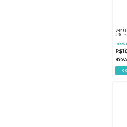
Denta
290 m
-
45
%
R$1
R$9,
C