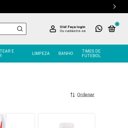
0
Olá!
Faça login
Ou cadastre-se
TEAR E
TIMES DE
LIMPEZA
BANHO
R
FUTEBOL
Ordenar