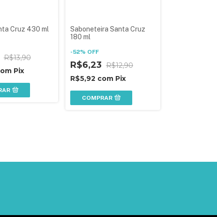
nta Cruz 430 ml
Saboneteira Santa Cruz
180 ml
-
52
%
OFF
3
R$13,90
R$6,23
R$12,90
com
Pix
R$5,92
com
Pix
RAR
COMPRAR