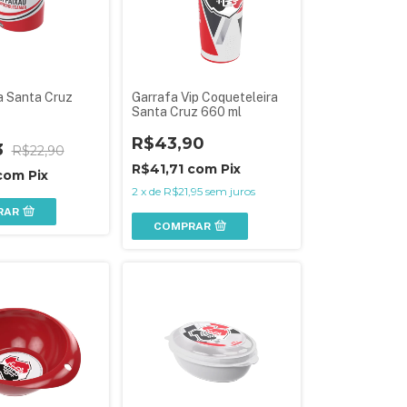
a Santa Cruz
Garrafa Vip Coqueteleira
Santa Cruz 660 ml
R$43,90
3
R$22,90
R$41,71
com
Pix
com
Pix
2
x
de
R$21,95
sem juros
RAR
COMPRAR