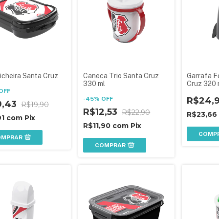
icheira Santa Cruz
Caneca Trio Santa Cruz
Garrafa F
330 ml
Cruz 320 
OFF
-
45
%
OFF
R$24,
0,43
R$19,90
R$12,53
R$22,90
R$23,66
91
com
Pix
R$11,90
com
Pix
COMP
OMPRAR
COMPRAR