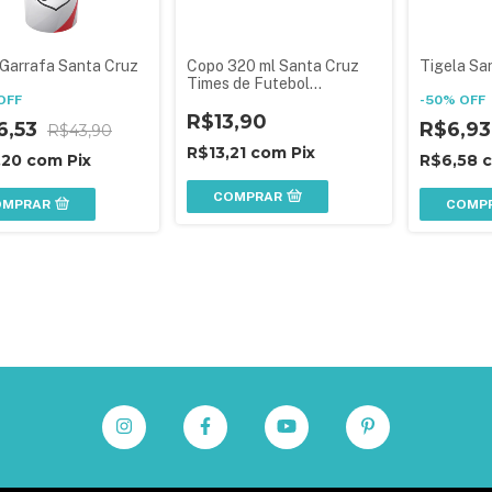
 Garrafa Santa Cruz
Copo 320 ml Santa Cruz
Tigela Sa
Times de Futebol
OFF
Lembrancinha Aniversário
-
50
%
OFF
Festa Infantil
R$13,90
6,53
R$6,9
R$43,90
R$13,21
com
Pix
,20
com
Pix
R$6,58
COMPRAR
OMPRAR
COMP