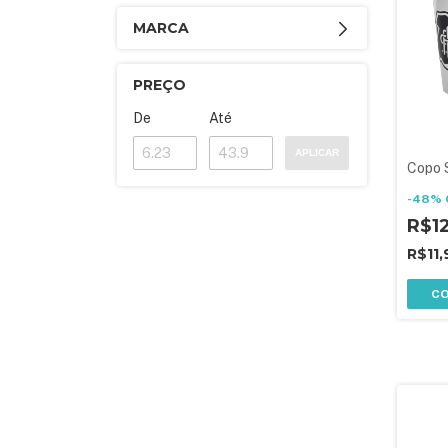
MARCA
PREÇO
De
Até
APLICAR
Copo 
-
48
%
R$1
R$11
C