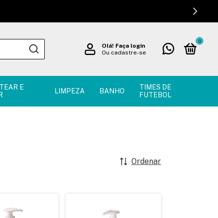
0
Olá!
Faça login
Ou cadastre-se
TEAR E
TIMES DE
LIMPEZA
BANHO
R
FUTEBOL
Ordenar