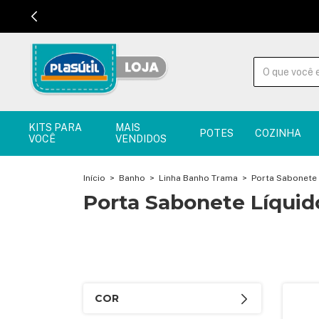
KITS PARA
MAIS
POTES
COZINHA
VOCÊ
VENDIDOS
Início
>
Banho
>
Linha Banho Trama
>
Porta Sabonete 
Porta Sabonete Líquid
COR