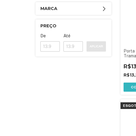
MARCA
PREÇO
De
Até
APLICAR
Porta
Trama
R$1
R$13
C
ESGO