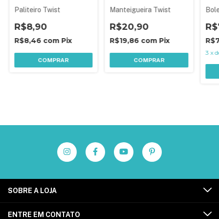
Paliteiro Twist
Manteigueira Twist
Bole
R$8,90
R$20,90
R$
R$8,46
com
Pix
R$19,86
com
Pix
R$
3
x
d
COMPRAR
COMPRAR
SOBRE A LOJA
ENTRE EM CONTATO