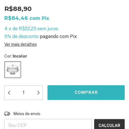
R$88,90
R$84,46
com
Pix
4
x
de
R$22,23
sem juros
5% de desconto
pagando com Pix
Ver mais detalhes
Cor:
Incolor
ALTERAR CEP
Entregas para o CEP:
Meios de envio
CALCULAR