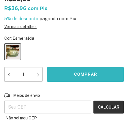
R$36,96
com
Pix
5% de desconto
pagando com Pix
Ver mais detalhes
Cor:
Esmeralda
ALTERAR CEP
Entregas para o CEP:
Meios de envio
CALCULAR
Não sei meu CEP