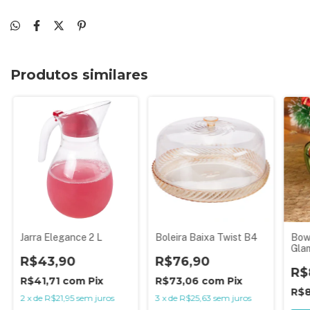
Produtos similares
Jarra Elegance 2 L
Boleira Baixa Twist B4
Bow
Gla
R$43,90
R$76,90
R$
R$41,71
com
Pix
R$73,06
com
Pix
R$
2
x
de
R$21,95
sem juros
3
x
de
R$25,63
sem juros