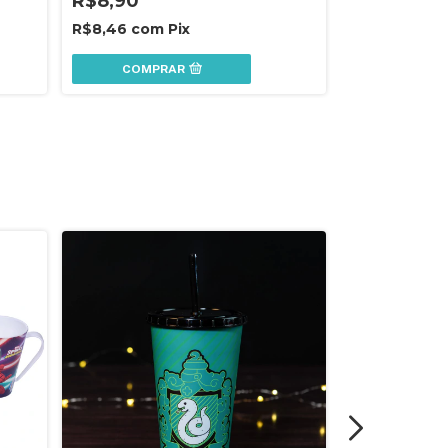
R$8,90
R$8,90
R$8,46
com
Pix
R$8,46
com
COMPRAR
COMPR
ESGOTADO