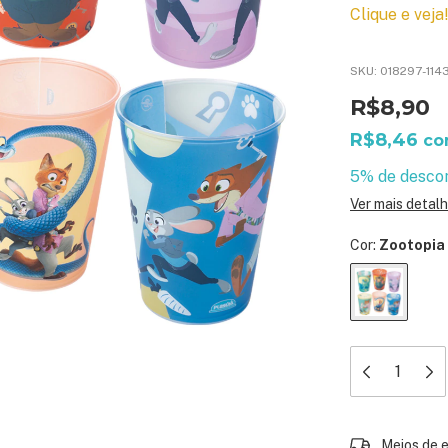
Clique e veja
SKU:
018297-114
R$8,90
R$8,46
c
5% de desco
Ver mais detal
Cor:
Zootopia
Entregas para 
Meios de 