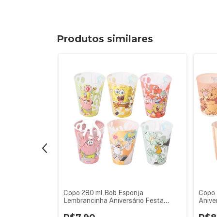
Produtos similares
nions
Copo 280 ml Bob Esponja
Copo 
rio Festa
Lembrancinha Aniversário Festa
Anive
Infantil 1 Peça Sortida
Sorti