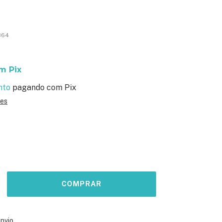
!
364
om
Pix
nto
pagando com Pix
hes
ALTERAR CEP
o CEP:
envio