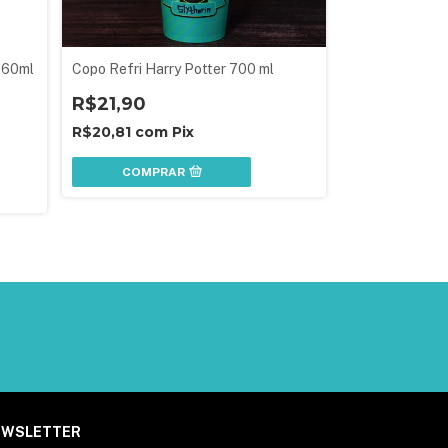
360ml
Copo Refri Harry Potter 700 ml
Marmita Fit do
R$21,90
R$37,90
R$20,81
com
Pix
R$36,01
com
COMPRAR
EWSLETTER