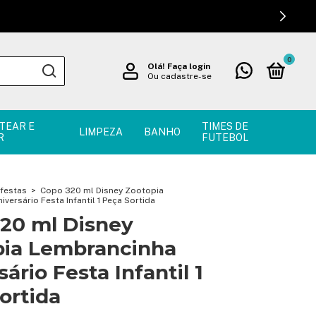
0
Olá!
Faça login
Ou cadastre-se
TEAR E
TIMES DE
LIMPEZA
BANHO
R
FUTEBOL
festas
>
Copo 320 ml Disney Zootopia
versário Festa Infantil 1 Peça Sortida
20 ml Disney
pia Lembrancinha
ário Festa Infantil 1
ortida