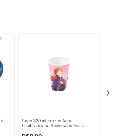
 ml
Copo 320 ml Frozen Anna
Copo 320 ml D
Lembrancinha Aniversário Festa
Lembrancinha A
Infantil
Infantil