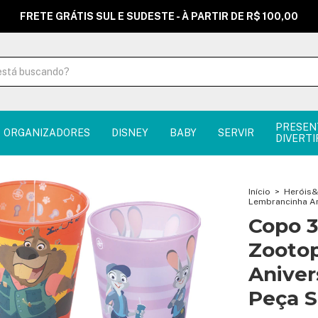
FRETE GRÁTIS SUL E SUDESTE - À PARTIR DE R$ 100,00
PRESEN
ORGANIZADORES
DISNEY
BABY
SERVIR
DIVERTI
Início
>
Heróis&
Lembrancinha Ani
Copo 3
Zooto
Anivers
Peça S