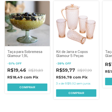
Taça para Sobremesa
Kit de Jarra e Copos
Taç
Glamour 1,9L
Glamour 5 Peças
Gla
-
51
%
OFF
-
39
%
OFF
R$
R$19,46
R$59,77
R$39,89
R$97,99
R$1
R$18,49
com
Pix
R$56,78
com
Pix
3
x
de
R$19,92
sem juros
COMPRAR
COMPRAR