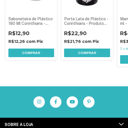
Saboneteira de Plástico
Porta Lata de Plástico -
Marm
180 Ml Corinthians -
Corinthians - Produto
ml -
Produto Oficial
Oficial Licenciado
Prod
Licenciado
R$12,90
R$22,90
Lic
R$
R$12,26
com
Pix
R$21,76
com
Pix
R$
2
x
d
COMPRAR
COMPRAR
SOBRE A LOJA