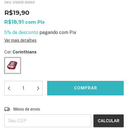
SKU:
016212-12665
R$19,90
R$18,91
com
Pix
5% de desconto
pagando com Pix
Ver mais detalhes
Cor:
Corinthians
ALTERAR CEP
Entregas para o CEP:
Meios de envio
CALCULAR