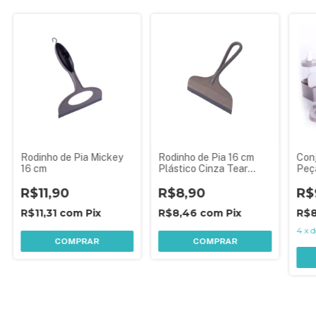
Rodinho de Pia Mickey
Rodinho de Pia 16 cm
Conj
16 cm
Plástico Cinza Tear
Peç
Plasútil
R$11,90
R$8,90
R$
R$11,31
com
Pix
R$8,46
com
Pix
R$8
4
x
COMPRAR
COMPRAR