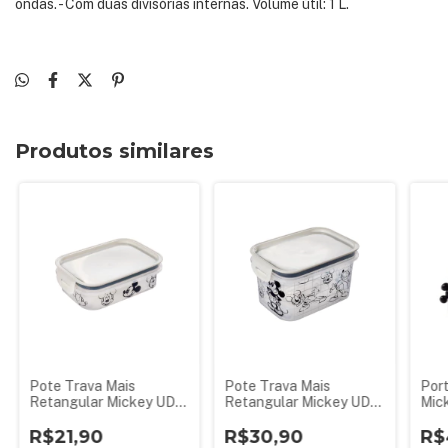
ondas. - Com duas divisórias internas. Volume útil: 1 L.
Produtos similares
Pote Trava Mais
Pote Trava Mais
Por
Retangular Mickey UD
Retangular Mickey UD
Mick
500 ml - Branco
1,2 L - Branco
R$21,90
R$30,90
R$