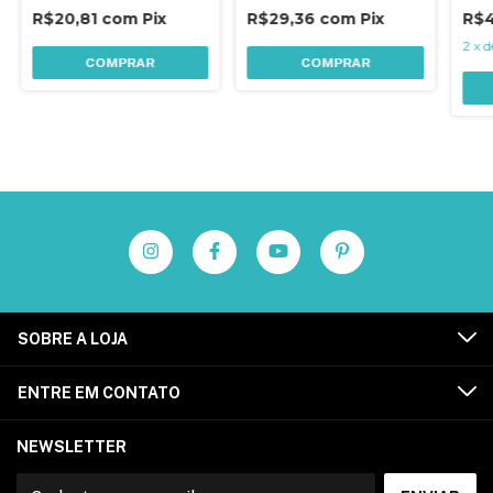
R$20,81
com
Pix
R$29,36
com
Pix
R$
2
x
d
COMPRAR
COMPRAR
SOBRE A LOJA
ENTRE EM CONTATO
NEWSLETTER