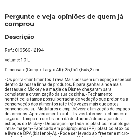
Pergunte e veja opiniões de quem já
comprou
Descrição
Ref.: 016569-12194
Volume: 1,0 L
Dimensão: (Comp x Larg x Alt): 25,0x17,5x5,2 cm
- Os porta-mantimentos Trava Mais possuem um espaço especial
dentro da nossa linha de produtos. E para ganhar ainda mais
destaque o Mickey e a magia da Disney chegaram para
completar a organização da sua cozinha. - Fechamento
hermético: a tampa possui borracha de vedação que prolonga a
conservação dos alimentos (até três vezes mais que potes
convencionais). - Modulares e empilháveis: otimização do espaço
de armários. Aproveitamento útil. - Travas laterais: fechamento
seguro. - Tampa na cor branca dá destaque à decoração dos
esboços do Mickey. - Decoração injetada no plástico: tecnologia
intra-imagem - Fabricado em polipropileno (PP): plástico atóxico
e livre de BPA (bisfenol-A). - Pode ser levado ao freezer e micro-