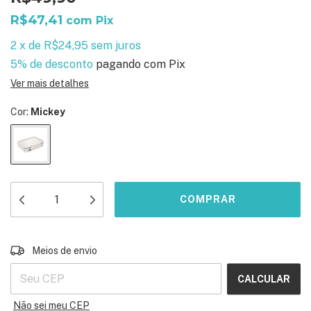
R$47,41
com
Pix
2
x
de
R$24,95
sem juros
5% de desconto
pagando com Pix
Ver mais detalhes
Cor:
Mickey
ALTERAR CEP
Entregas para o CEP:
Meios de envio
CALCULAR
Não sei meu CEP