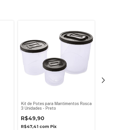
Kit de Potes para Mantimentos Rosca
Pote Rosca Re
3 Unidades - Preto
R$5,90
R$49,90
R$5,61
com
R$47,41
com
Pix