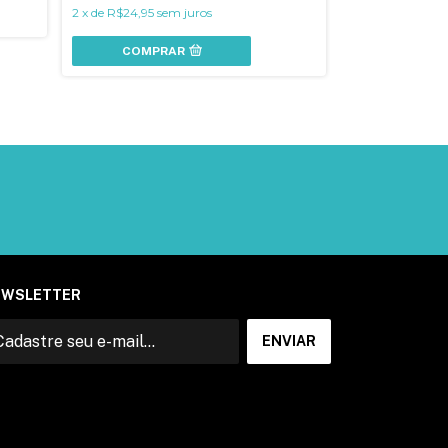
2
x
de
R$24,95
sem juros
COMPR
COMPRAR
EWSLETTER