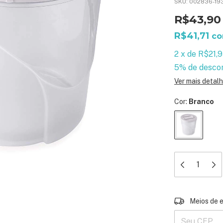
SKU:
002836-19
R$43,90
R$41,71
c
2
x
de
R$21,
5% de desco
Ver mais detal
Cor:
Branco
Entregas para 
Meios de 