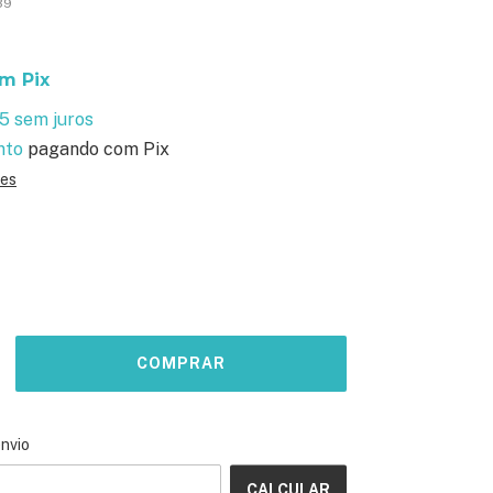
39
om
Pix
95
sem juros
nto
pagando com Pix
hes
ALTERAR CEP
o CEP:
envio
CALCULAR