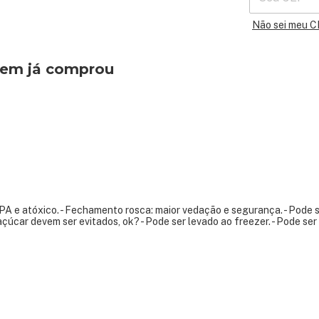
Não sei meu 
quem já comprou
de BPA e atóxico. - Fechamento rosca: maior vedação e segurança. - Pode 
çúcar devem ser evitados, ok? - Pode ser levado ao freezer. - Pode ser