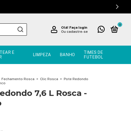
0
Olá!
Faça login
Ou cadastre-se
TEAR E
TIMES DE
LIMPEZA
BANHO
R
FUTEBOL
Fechamento Rosca
>
Clic Rosca
>
Pote Redondo
anco
edondo 7,6 L Rosca -
o
!