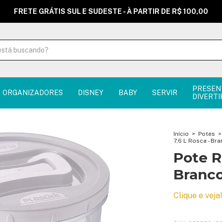
FRETE GRÁTIS SUL E SUDESTE - À PARTIR DE R$ 100,00
PRESEN
ORGANIZADORES
DISNEY
BABY
SERVIR
DIVERTI
Início
>
Potes
>
7,6 L Rosca - Br
Pote R
Branc
Clique e veja