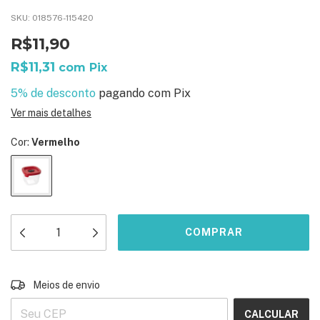
SKU:
018576-115420
R$11,90
R$11,31
com
Pix
5% de desconto
pagando com Pix
Ver mais detalhes
Cor:
Vermelho
ALTERAR CEP
Entregas para o CEP:
Meios de envio
CALCULAR