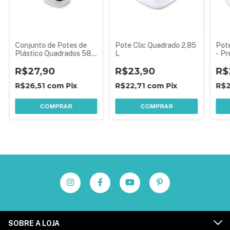
Conjunto de Potes de
Pote Clic Quadrado 2,85
Pote
Plástico Quadrados 580
L
- Pr
ml Clic 3 Unidades Preto
R$27,90
R$23,90
R$
R$26,51
com
Pix
R$22,71
com
Pix
R$2
COMPRAR
COMPRAR
SOBRE A LOJA