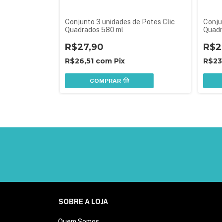
lar 3 L -
Conjunto 3 unidades de Potes Clic
Conju
Quadrados 580 ml
Quadr
Unida
R$27,90
R$2
R$26,51
com
Pix
R$23
COMPRAR
SOBRE A LOJA
Quem Somos