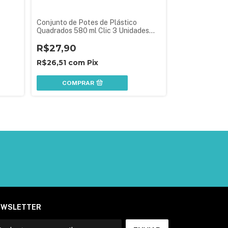
Conjunto de Potes de Plástico
Pote de Plásti
Quadrados 580 ml Clic 3 Unidades
Tampa Fixa e T
Preto
R$27,90
R$12,90
R$26,51
com
Pix
R$12,26
com
COMPRAR
COMPR
EWSLETTER