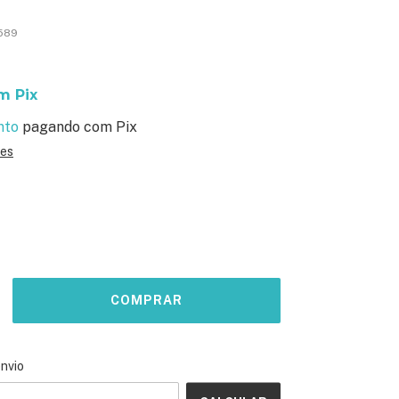
589
m
Pix
nto
pagando com Pix
hes
ALTERAR CEP
o CEP:
envio