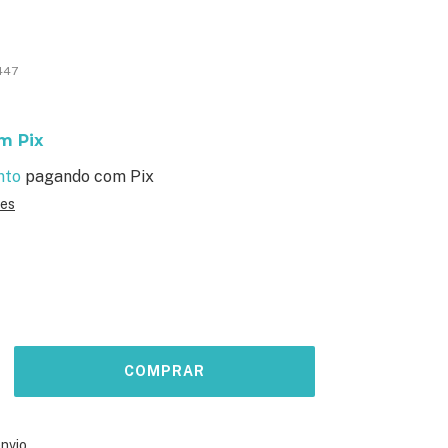
!
447
om
Pix
nto
pagando com Pix
hes
ALTERAR CEP
o CEP:
envio