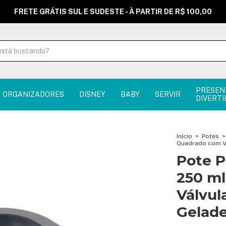
FRETE GRÁTIS SUL E SUDESTE - À PARTIR DE R$ 100,00
PRESEN
ORGANIZADORES
DISNEY
BABY
SERVIR
DIVERTI
Início
>
Potes
>
Quadrado com Vá
Pote P
250 m
Válvul
Gelade