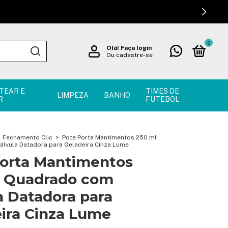
0
Olá!
Faça login
Ou cadastre-se
TEAR E
TIMES DE
LIMPEZA
BANHO
R
FUTEBOL
Fechamento Clic
>
Pote Porta Mantimentos 250 ml
lvula Datadora para Geladeira Cinza Lume
orta Mantimentos
l Quadrado com
a Datadora para
ira Cinza Lume