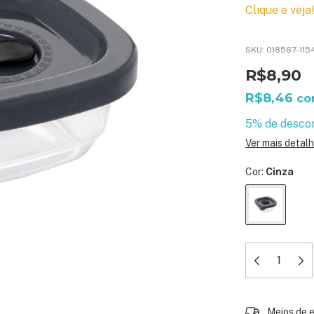
Clique e veja
SKU:
018567-115
R$8,90
R$8,46
c
5% de desco
Ver mais detal
Cor:
Cinza
Entregas para 
Meios de 