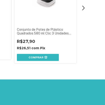
Conjunto de Potes de Plástico
Pote Moduline 
Quadrados 580 ml Clic 3 Unidades
Branco
Preto
R$27,90
R$28,90
R$26,51
com
Pix
R$27,46
co
COMPRAR
COMPR