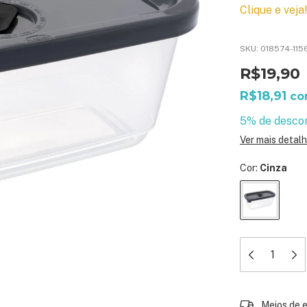
Clique e veja
SKU:
018574-115
R$19,90
R$18,91
c
5% de desco
Ver mais detal
Cor:
Cinza
Entregas para 
Meios de 