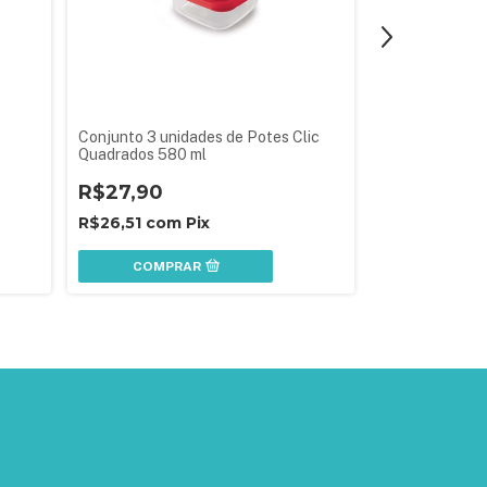
Conjunto 3 unidades de Potes Clic
Conjunto de Po
Quadrados 580 ml
Quadrados Mic
Unidades
R$27,90
R$24,90
R$26,51
com
Pix
R$23,66
co
COMPRAR
COMPR