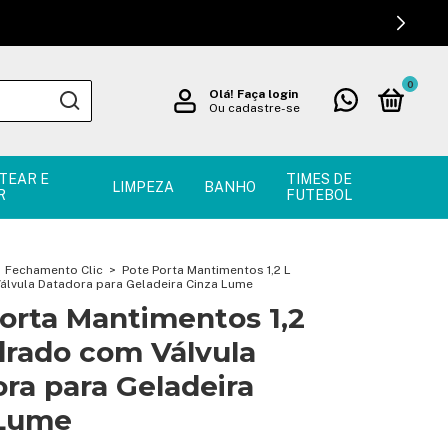
0
Olá!
Faça login
Ou cadastre-se
TEAR E
TIMES DE
LIMPEZA
BANHO
R
FUTEBOL
Fechamento Clic
>
Pote Porta Mantimentos 1,2 L
lvula Datadora para Geladeira Cinza Lume
orta Mantimentos 1,2
rado com Válvula
ra para Geladeira
 Lume