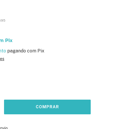
!
695
om
Pix
nto
pagando com Pix
hes
ALTERAR CEP
o CEP:
envio