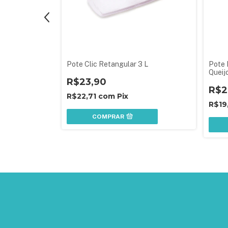
Plástico
Pote Clic Retangular 3 L
Pote 
 3 Unidades
Queijo
R$23,90
R$2
R$22,71
com
Pix
R$19
COMPRAR