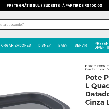
FRETE GRÁTIS SUL E SUDESTE - À PARTIR DE R$ 100,00
PRESEN
ORGANIZADORES
DISNEY
BABY
SERVIR
DIVERTI
Início
>
Potes
>
Quadrado com Vá
Pote P
L Quad
Datado
Cinza