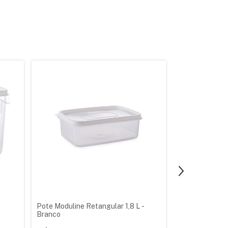
Pote Moduline Retangular 1,8 L -
Kit 6 Potes Mo
Branco
Restaurante P
Industrial Fre