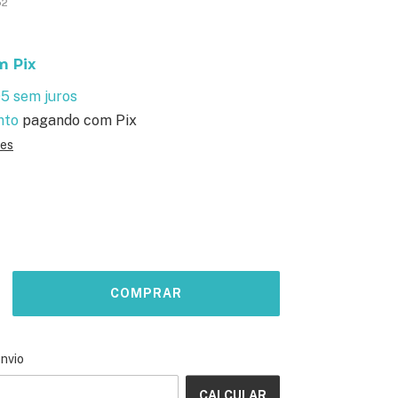
52
m
Pix
95
sem juros
nto
pagando com Pix
hes
ALTERAR CEP
o CEP:
envio
CALCULAR