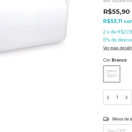
SKU:
002302-13
R$55,90
R$53,11
co
2
x
de
R$27,
5% de desco
Ver mais detal
Cor:
Branco
Entregas para 
Meios de 