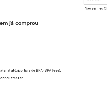
Não sei meu 
quem já comprou
terial atóxico, livre de BPA (BPA Free).
dor ou freezer.