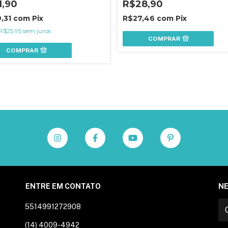
1,90
R$28,90
,31
com
Pix
R$27,46
com
Pix
R$25,95
sem juros
COMPRAR
COMPRAR
ENTRE EM CONTATO
N
5514991272908
(14) 4009-4942