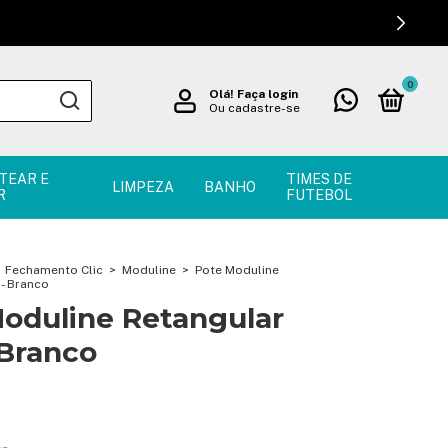
0
Olá!
Faça login
Ou cadastre-se
TEAR E
TIMES DE
LIMPEZA
BANHO
R
FUTEBOL
Fechamento Clic
>
Moduline
>
Pote Moduline
 - Branco
oduline Retangular
 Branco
!