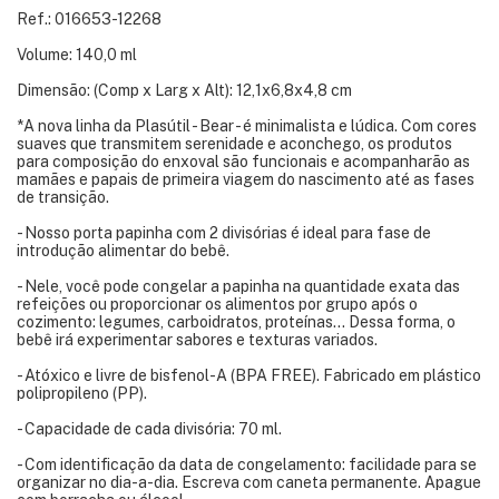
Ref.: 016653-12268
Volume: 140,0 ml
Dimensão: (Comp x Larg x Alt): 12,1x6,8x4,8 cm
*A nova linha da Plasútil - Bear - é minimalista e lúdica. Com cores
suaves que transmitem serenidade e aconchego, os produtos
para composição do enxoval são funcionais e acompanharão as
mamães e papais de primeira viagem do nascimento até as fases
de transição.
- Nosso porta papinha com 2 divisórias é ideal para fase de
introdução alimentar do bebê.
- Nele, você pode congelar a papinha na quantidade exata das
refeições ou proporcionar os alimentos por grupo após o
cozimento: legumes, carboidratos, proteínas... Dessa forma, o
bebê irá experimentar sabores e texturas variados.
- Atóxico e livre de bisfenol-A (BPA FREE). Fabricado em plástico
polipropileno (PP).
- Capacidade de cada divisória: 70 ml.
- Com identificação da data de congelamento: facilidade para se
organizar no dia-a-dia. Escreva com caneta permanente. Apague