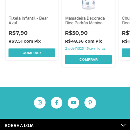
Tigela Infantil - Bear
Mamadeira Decorada
Chu
Azul
Bico Padrão Menino
Bea
Bear Azul 250 ml
Plas
R$7,90
R$50,90
R$
R$7,51
com
Pix
R$48,36
com
Pix
R$1
2
x
de
R$25,45
sem juros
COMPRAR
COMPRAR
SOBRE A LOJA