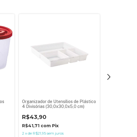
tos
Organizador de Utensílios de Plástico
Conjunto 3 Po
4 Divisórias (30,0x30,0x5,0 cm)
R$41,90
R$43,90
R$39,81
com
R$41,71
com
Pix
2
x
de
R$20,95
s
2
x
de
R$21,95
sem juros