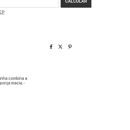
CALCULAR
CEP
linha combina a
ponja macia. -