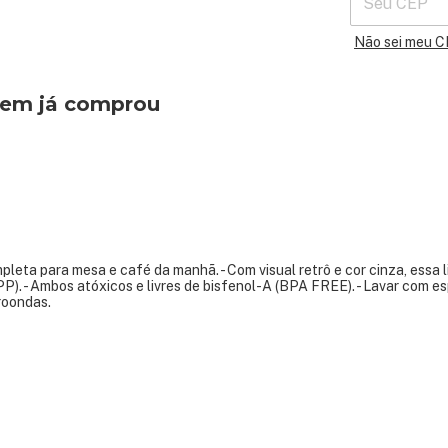
Não sei meu 
quem já comprou
mpleta para mesa e café da manhã. - Com visual retrô e cor cinza, essa 
(PP). - Ambos atóxicos e livres de bisfenol-A (BPA FREE). - Lavar com es
roondas.