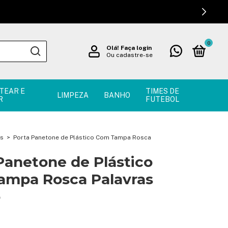
0
Olá!
Faça login
Ou cadastre-se
TEAR E
TIMES DE
LIMPEZA
BANHO
R
FUTEBOL
os
>
Porta Panetone de Plástico Com Tampa Rosca
Panetone de Plástico
ampa Rosca Palavras
o
!