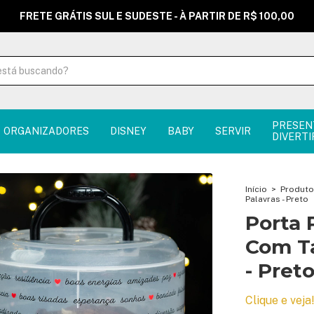
FRETE GRÁTIS SUL E SUDESTE - À PARTIR DE R$ 100,00
PRESEN
ORGANIZADORES
DISNEY
BABY
SERVIR
DIVERTI
Início
>
Produt
Palavras - Preto
Porta 
Com T
- Pret
Clique e veja