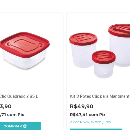
Clic Quadrado 2,85 L
Kit 3 Potes Clic para Mantimen
3,90
R$49,90
,71
com
Pix
R$47,41
com
Pix
2
x
de
R$24,95
sem juros
COMPRAR