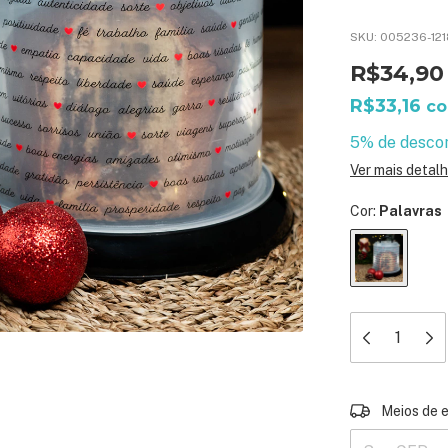
SKU:
005236-12
R$34,90
R$33,16
c
5% de desco
Ver mais detal
Cor:
Palavras
Entregas para 
Meios de 