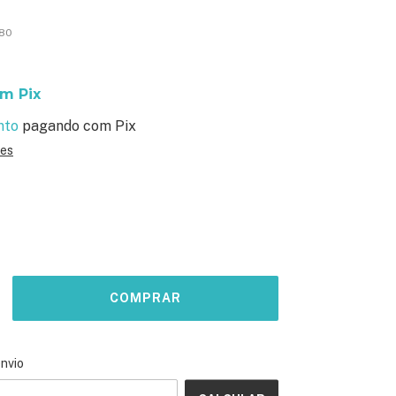
180
om
Pix
nto
pagando com Pix
hes
ALTERAR CEP
o CEP:
envio