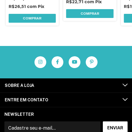
R$22,71
com
Pix
R$26,51
com
Pix
R$1
COMPRAR
COMPRAR
SOBRE A LOJA
ENTRE EM CONTATO
NEWSLETTER