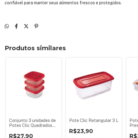
confiável para manter seus alimentos frescos e protegidos.
Produtos similares
Conjunto 3 unidades de
Pote Clic Retangular 3 L
Pote
Potes Clic Quadrados
Pres
580 ml
R$23,90
Divi
R$27,90
R$