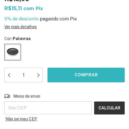
R$15,11
com
Pix
5% de desconto
pagando com Pix
Ver mais detalhes
Cor:
Palavras
ALTERAR CEP
Entregas para o CEP:
Meios de envio
CALCULAR
Não sei meu CEP