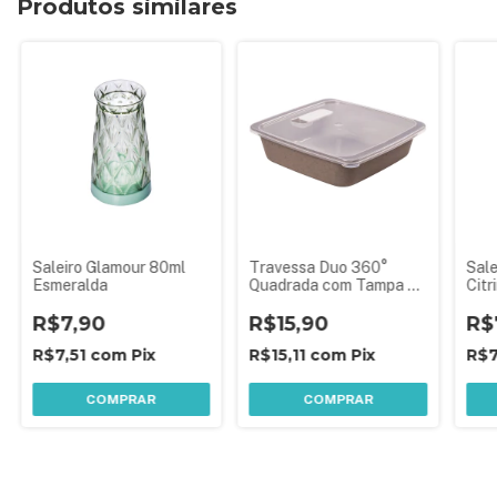
Produtos similares
Saleiro Glamour 80ml
Travessa Duo 360°
Sale
Esmeralda
Quadrada com Tampa e
Citr
Válvula 390 ml
R$7,90
R$15,90
R$
R$7,51
com
Pix
R$15,11
com
Pix
R$7
COMPRAR
COMPRAR