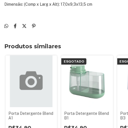
Dimensão: (Comp x Larg x Alt): 17,0x9,3x13,5 cm
Produtos similares
ESGOTADO
ESG
Porta Detergente Blend
Porta Detergente Blend
Por
A1
B1
B3
R$34,90
R$34,90
R$