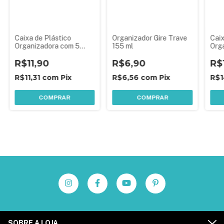
Caixa de Plástico
Organizador Gire Trave
Caix
Organizadora com 5
155 ml
Org
Divisórias Internas,
Divi
Trava e Tampa Fixa
R$11,90
R$6,90
Tra
R$
R$11,31
com
Pix
R$6,56
com
Pix
R$1
COMPRAR
COMPRAR
SOBRE A LOJA