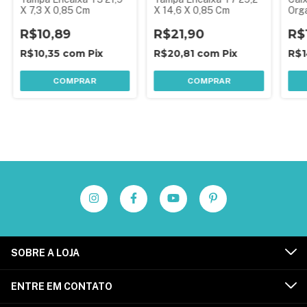
X 7,3 X 0,85 Cm
X 14,6 X 0,85 Cm
Org
Divi
R$10,89
R$21,90
Tra
R$
R$10,35
com
Pix
R$20,81
com
Pix
R$1
COMPRAR
COMPRAR
SOBRE A LOJA
ENTRE EM CONTATO