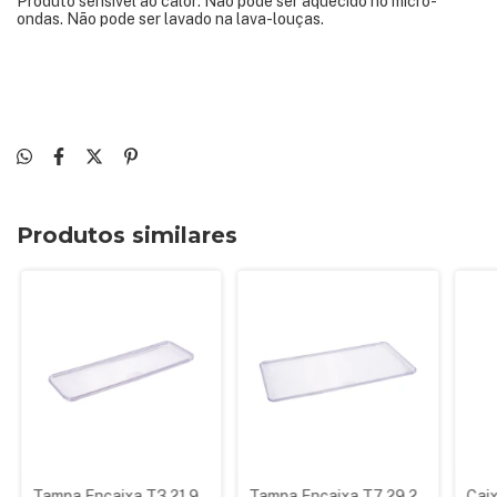
Produto sensível ao calor: Não pode ser aquecido no micro-
ondas. Não pode ser lavado na lava-louças.
Produtos similares
Tampa Encaixa T3 21,9
Tampa Encaixa T7 29,2
Caix