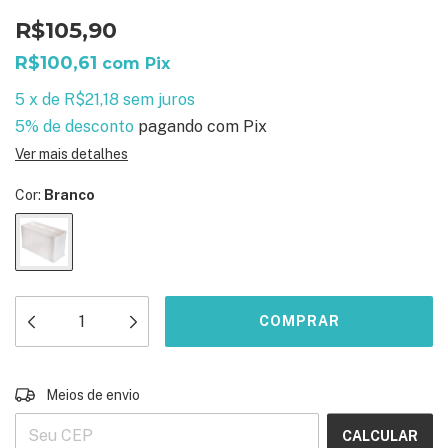
R$105,90
R$100,61
com
Pix
5
x
de
R$21,18
sem juros
5% de desconto
pagando com Pix
Ver mais detalhes
Cor:
Branco
ALTERAR CEP
Entregas para o CEP:
Meios de envio
CALCULAR