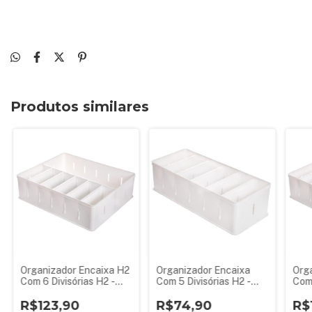
Produtos similares
Organizador Encaixa H2
Organizador Encaixa
Org
Com 6 Divisórias H2 -
Com 5 Divisórias H2 -
Com 
36,5x29,1x10,7 Cm
36,5x14,5x10,7 Cm
36,
R$123,90
R$74,90
R$