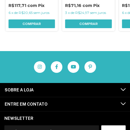
R$117,71
com
Pix
R$71,16
com
Pix
R$1
6
x
de
R$20,65
sem juros
3
x
de
R$24,97
sem juros
6
x
d
COMPRAR
COMPRAR
SOBRE A LOJA
ENTRE EM CONTATO
NEWSLETTER