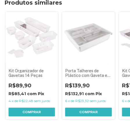
Produtos similares
Kit Organizador de
Porta Talheres de
Kit 
Gavetas 14 Peças
Plástico com Gaveta e
Gav
Tampa - Branco
R$89,90
R$139,90
R$
R$85,41
com
Pix
R$132,91
com
Pix
R$1
4
x
de
R$22,48
sem juros
6
x
de
R$23,32
sem juros
6
x
d
COMPRAR
COMPRAR