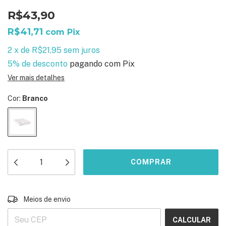
R$43,90
R$41,71
com
Pix
2
x
de
R$21,95
sem juros
5% de desconto
pagando com Pix
Ver mais detalhes
Cor:
Branco
ALTERAR CEP
Entregas para o CEP:
Meios de envio
CALCULAR