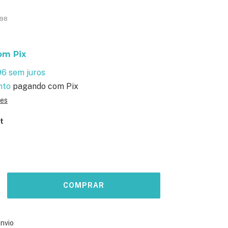
498
om
Pix
96
sem juros
nto
pagando com Pix
hes
t
ALTERAR CEP
o CEP:
envio