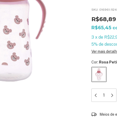
SKU:
016961-112
R$68,89
R$65,45
c
3
x
de
R$22,
5% de desco
Ver mais detal
Cor:
Rosa Peti
Entregas para 
Meios de 