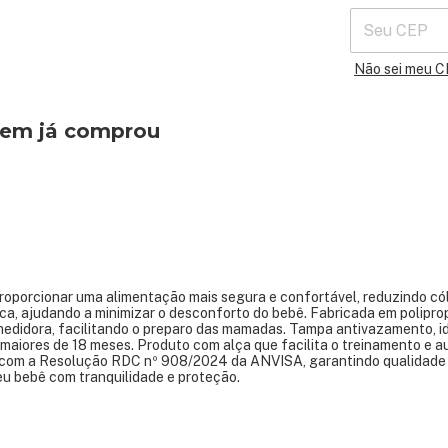
Não sei meu 
quem já comprou
roporcionar uma alimentação mais segura e confortável, reduzindo cól
ica, ajudando a minimizar o desconforto do bebê. Fabricada em poliprop
medidora, facilitando o preparo das mamadas. Tampa antivazamento, i
maiores de 18 meses. Produto com alça que facilita o treinamento e 
 com a Resolução RDC nº 908/2024 da ANVISA, garantindo qualidade
eu bebê com tranquilidade e proteção.