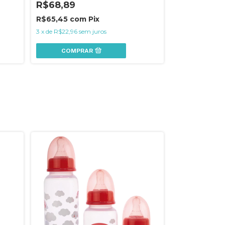
R$68,89
R$64,90
R$65,45
com
Pix
R$61,66
com
3
x
de
R$22,96
sem juros
3
x
de
R$21,63
se
COMPRAR
COMPR