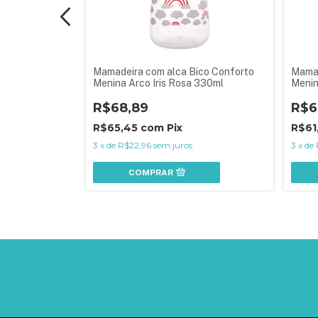
 ml
Mamadeira com alca Bico Conforto
Mamad
Menina Arco Iris Rosa 330ml
Menin
R$68,89
R$6
R$65,45
com
Pix
R$61
3
x
de
R$22,96
sem juros
3
x
de
COMPRAR