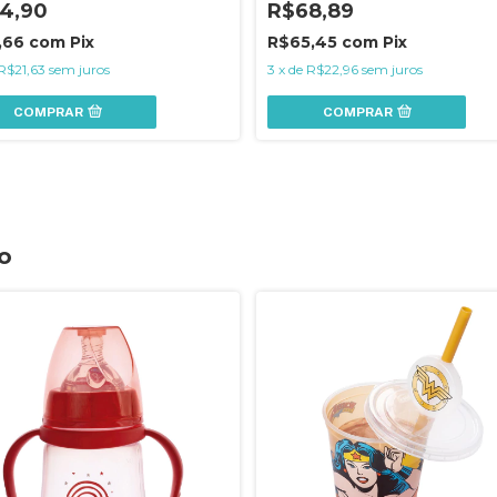
4,90
R$68,89
,66
com
Pix
R$65,45
com
Pix
R$21,63
sem juros
3
x
de
R$22,96
sem juros
COMPRAR
COMPRAR
o