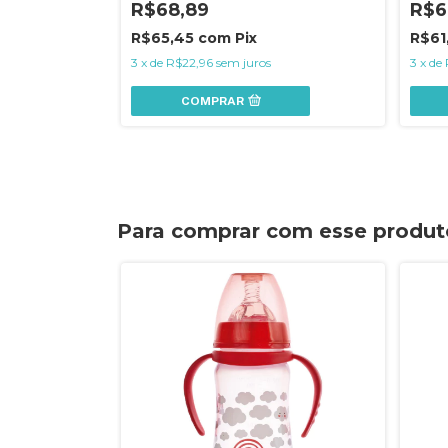
R$68,89
R$6
R$65,45
com
Pix
R$61
3
x
de
R$22,96
sem juros
3
x
de
COMPRAR
Para comprar com esse produt