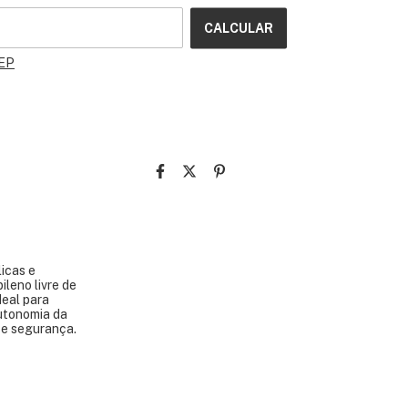
CALCULAR
CEP
icas e
ileno livre de
deal para
autonomia da
 e segurança.