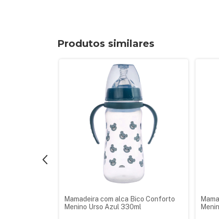
Produtos similares
ico Conforto
Mamadeira com alca Bico Conforto
Mamad
ul 150ml
Menino Urso Azul 330ml
Menin