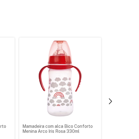
rto
Mamadeira com alca Bico Conforto
Mamadeira com
Menina Arco Iris Rosa 330ml
Menino Urso A