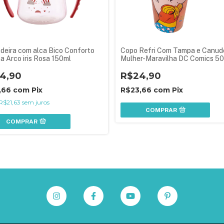
eira com alca Bico Conforto
Copo Refri Com Tampa e Canud
a Arco iris Rosa 150ml
Mulher-Maravilha DC Comics 50
4,90
R$24,90
,66
com
Pix
R$23,66
com
Pix
R$21,63
sem juros
COMPRAR
COMPRAR