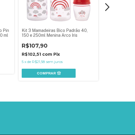
o Pin
Kit 3 Mamadeiras Bico Padrão 40,
Mamadeira com
0 ml
150 e 250ml Menina Arco Iris
Menino Ursa R
R$107,90
R$64,90
R$102,51
com
Pix
R$61,66
com
5
x
de
R$21,58
sem juros
3
x
de
R$21,63
se
COMPRAR
COMPR