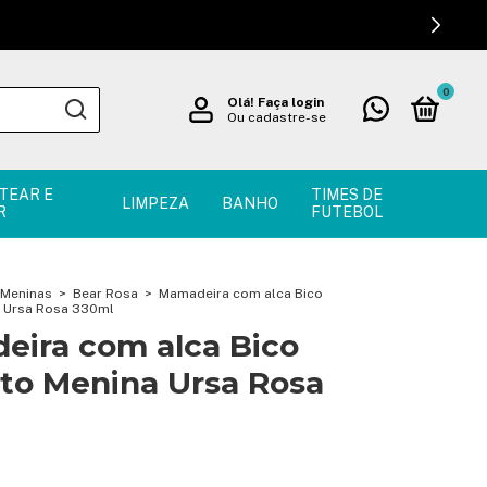
0
Olá!
Faça login
Ou cadastre-se
TEAR E
TIMES DE
LIMPEZA
BANHO
R
FUTEBOL
Meninas
>
Bear Rosa
>
Mamadeira com alca Bico
a Ursa Rosa 330ml
ira com alca Bico
to Menina Ursa Rosa
!