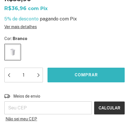
R$36,96
com
Pix
5% de desconto
pagando com Pix
Ver mais detalhes
Cor:
Branco
ALTERAR CEP
Entregas para o CEP:
Meios de envio
CALCULAR
Não sei meu CEP