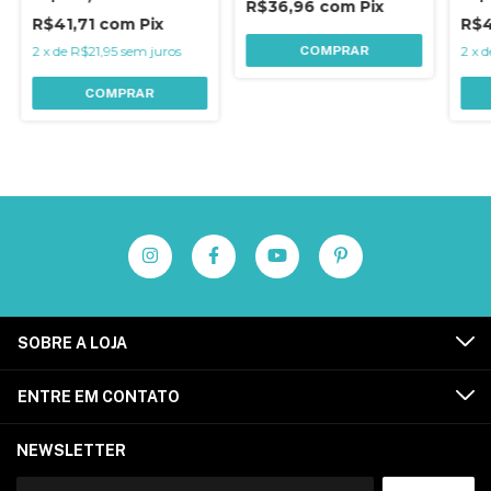
R$36,96
com
Pix
R$41,71
com
Pix
R$4
2
x
de
R$21,95
sem juros
COMPRAR
2
x
d
COMPRAR
SOBRE A LOJA
ENTRE EM CONTATO
NEWSLETTER