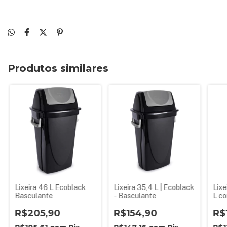
Produtos similares
Lixeira 46 L Ecoblack
Lixeira 35,4 L | Ecoblack
Lixe
Basculante
- Basculante
L c
Bas
R$205,90
R$154,90
Eco
R$