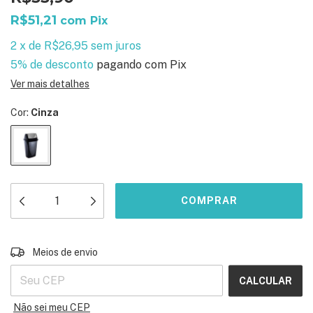
R$51,21
com
Pix
2
x
de
R$26,95
sem juros
5% de desconto
pagando com Pix
Ver mais detalhes
Cor:
Cinza
ALTERAR CEP
Entregas para o CEP:
Meios de envio
CALCULAR
Não sei meu CEP