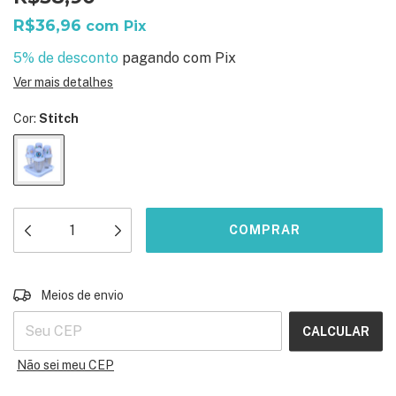
R$36,96
com
Pix
5% de desconto
pagando com Pix
Ver mais detalhes
Cor:
Stitch
ALTERAR CEP
Entregas para o CEP:
Meios de envio
CALCULAR
Não sei meu CEP