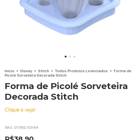
Início
>
Disney
>
Stitch
>
Todos Produtos Licenciados
>
Forma de
Picolé Sorveteira Decorada Stitch
Forma de Picolé Sorveteira
Decorada Stitch
Clique e veja!
SKU:
017912-113144
R$38,90