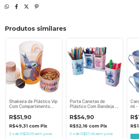
Produtos similares
Shakeira de Plástico Vip
Porta Canetas de
Can
Com Compartimento
Plástico Com Bandeja -
ml -
600 ml - Stitch
4 Peças - Stitch
Sort
R$51,90
R$54,90
R$
R$49,31
com
Pix
R$52,16
com
Pix
R$1
2
x
de
R$25,95
sem juros
2
x
de
R$27,45
sem juros