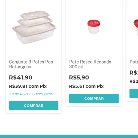
Conjunto 3 Potes Pop
Pote Rosca Redondo
Pote
Retangular
300 ml
R$
R$41,90
R$5,90
R$2
R$39,81
com
Pix
R$5,61
com
Pix
2
x
de
R$20,95
sem juros
COMPRAR
COMPRAR