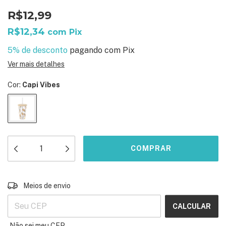
R$12,99
R$12,34
com
Pix
5% de desconto
pagando com Pix
Ver mais detalhes
Cor:
Capi Vibes
ALTERAR CEP
Entregas para o CEP:
Meios de envio
CALCULAR
Não sei meu CEP