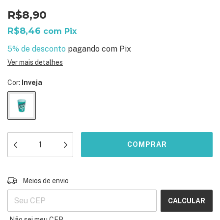
R$8,90
R$8,46
com
Pix
5% de desconto
pagando com Pix
Ver mais detalhes
Cor:
Inveja
ALTERAR CEP
Entregas para o CEP:
Meios de envio
CALCULAR
Não sei meu CEP