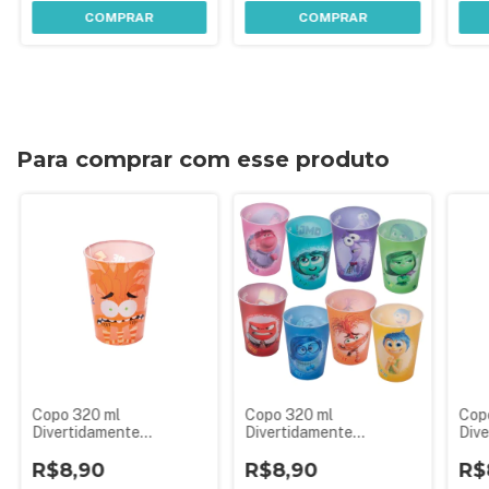
COMPRAR
COMPRAR
Para comprar com esse produto
Copo 320 ml
Copo 320 ml
Cop
Divertidamente
Divertidamente
Div
Emoções Disney Plasútil
Emoções Disney Plasútil
Emoç
R$8,90
R$8,90
R$