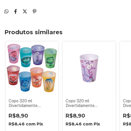
Produtos similares
Copo 320 ml
Copo 320 ml
Cop
Divertidamente
Divertidamente
Div
Emoções Disney Plasútil
Emoções Disney Plasútil
Emoç
R$8,90
R$8,90
R$
R$8,46
com
Pix
R$8,46
com
Pix
R$