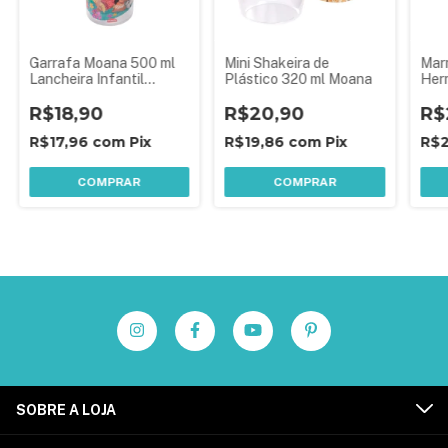
Garrafa Moana 500 ml
Mini Shakeira de
Marm
Lancheira Infantil
Plástico 320 ml Moana
Her
Disney Plasútil
Dec
R$18,90
R$20,90
Dis
R$
R$17,96
com
Pix
R$19,86
com
Pix
R$
COMPRAR
COMPRAR
SOBRE A LOJA