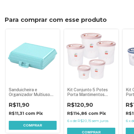
Para comprar com esse produto
Sanduicheira e
Kit Conjunto 5 Potes
Kit 
Organizador Multiuso
Porta Mantimentos
Por
Plasutil
Redondos Floral
Red
R$11,90
R$120,90
R$
R$11,31
com
Pix
R$114,86
com
Pix
R$1
6
x
de
R$20,15
sem juros
6
x
d
COMPRAR
COMPRAR