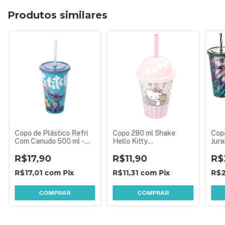
Produtos similares
Copo de Plástico Refri
Copo 280 ml Shake
Copo
Com Canudo 500 ml -
Hello Kitty
Jura
Stitch - Decoração
Lembrancinha
Dec
Sortida
R$17,90
Aniversário Festa
R$11,90
R$
Infantil
R$17,01
com
Pix
R$11,31
com
Pix
R$2
COMPRAR
COMPRAR