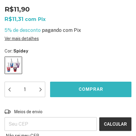
R$11,90
R$11,31
com
Pix
5% de desconto
pagando com Pix
Ver mais detalhes
Cor:
Spidey
ALTERAR CEP
Entregas para o CEP:
Meios de envio
CALCULAR
Não sei meu CEP