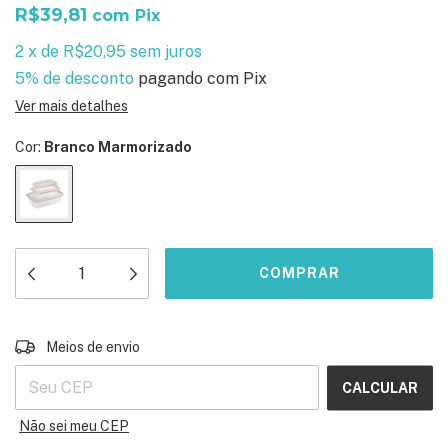
R$39,81
com
Pix
2
x
de
R$20,95
sem juros
5% de desconto
pagando com Pix
Ver mais detalhes
Cor:
Branco Marmorizado
ALTERAR CEP
Entregas para o CEP:
Meios de envio
CALCULAR
Não sei meu CEP