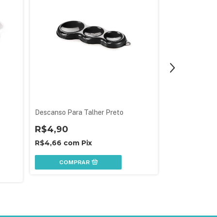
Descanso Para Talher Preto
Descanso para 
Vermelho
R$4,90
R$4,90
R$4,66
com
Pix
R$4,66
com
COMPRAR
COMPR