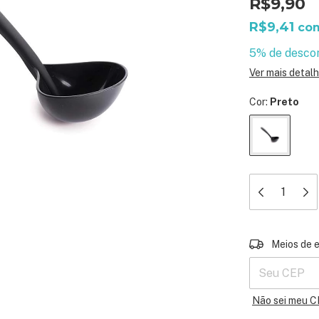
R$9,90
R$9,41
co
5% de desco
Ver mais detal
Cor:
Preto
Entregas para 
Meios de 
Não sei meu 