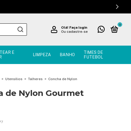
0
Olá!
Faça login
Ou cadastre-se
TEAR E
TIMES DE
LIMPEZA
BANHO
R
FUTEBOL
>
Utensílios
>
Talheres
>
Concha de Nylon
a de Nylon Gourmet
!
77