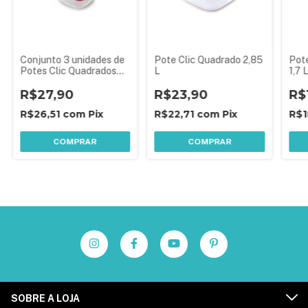
Conjunto 3 unidades de
Pote Clic Quadrado 2,85
Pot
Potes Clic Quadrados
L
1,7 
580 ml
R$27,90
R$23,90
R$
R$26,51
com
Pix
R$22,71
com
Pix
R$1
COMPRAR
COMPRAR
SOBRE A LOJA