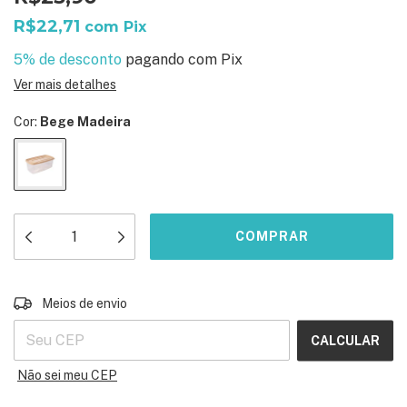
R$22,71
com
Pix
5% de desconto
pagando com Pix
Ver mais detalhes
Cor:
Bege Madeira
ALTERAR CEP
Entregas para o CEP:
Meios de envio
CALCULAR
Não sei meu CEP