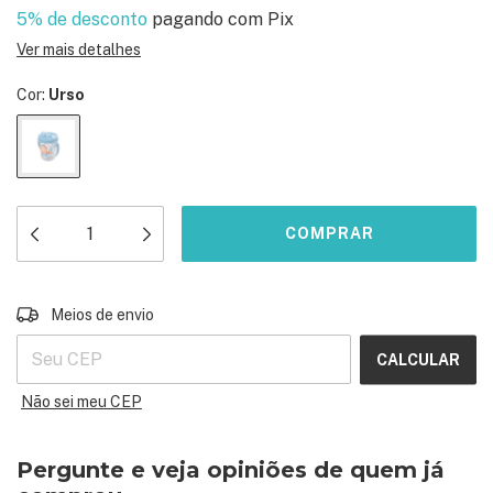
5% de desconto
pagando com Pix
Ver mais detalhes
Cor:
Urso
ALTERAR CEP
Entregas para o CEP:
Meios de envio
CALCULAR
Não sei meu CEP
Pergunte e veja opiniões de quem já