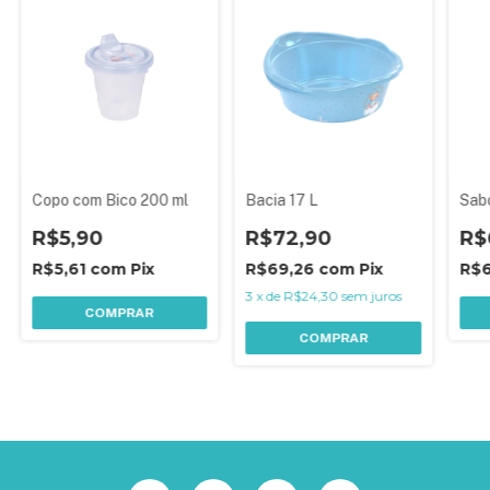
Copo com Bico 200 ml
Bacia 17 L
Sab
R$5,90
R$72,90
R$
R$5,61
com
Pix
R$69,26
com
Pix
R$
3
x
de
R$24,30
sem juros
COMPRAR
COMPRAR