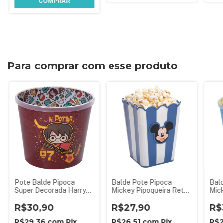
COMPRAR
Para comprar com esse produto
Pote Balde Pipoca
Balde Pote Pipoca
Bal
Super Decorada Harry
Mickey Pipoqueira Retrô
Mic
Potter 2,1 L
Azul Plasútil
Pipo
R$30,90
R$27,90
Plas
R$
R$29,36
com
Pix
R$26,51
com
Pix
R$