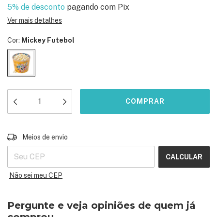
5% de desconto
pagando com Pix
Ver mais detalhes
Cor:
Mickey Futebol
ALTERAR CEP
Entregas para o CEP:
Meios de envio
CALCULAR
Não sei meu CEP
Pergunte e veja opiniões de quem já