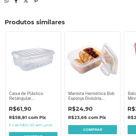
Produtos similares
Caixa de Plástico
Marmita Hermética Bob
Bal
Retangular
Esponja Divisória
Minn
Organizadora 8,5 L com
Lancheira Plasútil
Plas
Tampa e Travas Laterais
R$61,90
R$24,90
R$
Gran Box
R$58,81
com
Pix
R$23,66
com
Pix
R$
3
x
de
R$20,63
sem juros
COMPRAR