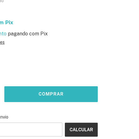
30
m
Pix
nto
pagando com Pix
hes
ALTERAR CEP
o CEP:
envio
CALCULAR