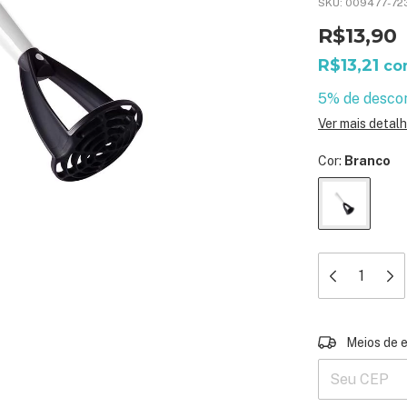
SKU:
009477-72
R$13,90
R$13,21
co
5% de desco
Ver mais detal
Cor:
Branco
Entregas para 
Meios de 