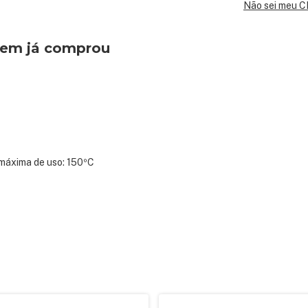
Não sei meu 
quem já comprou
 máxima de uso: 150ºC