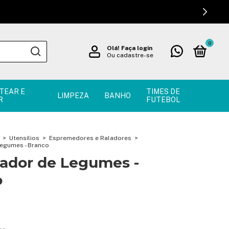
0
Olá!
Faça login
Ou cadastre-se
TEAR E
TIMES DE
LIMPEZA
BANHO
R
FUTEBOL
>
Utensílios
>
Espremedores e Raladores
>
egumes - Branco
ador de Legumes -
o
!