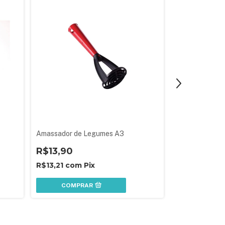
Amassador de Legumes A3
Ralador de Plá
R$13,90
R$13,90
R$13,21
com
Pix
R$13,21
com
COMPRAR
COMPR